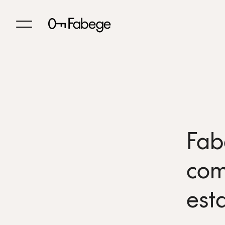
Fab
com
est