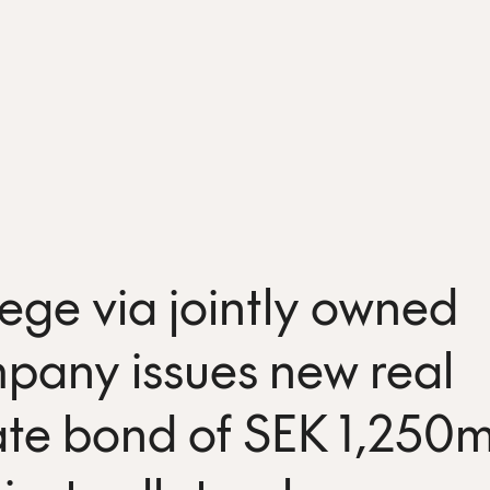
ege via jointly owned
pany issues new real
ate bond of SEK 1,250