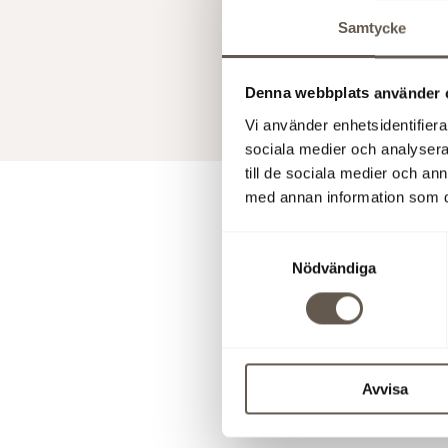
Samtycke
Fabege AB
Denna webbplats använder 
18 Dec 201
Vi använder enhetsidentifierar
sociala medier och analysera 
till de sociala medier och a
med annan information som du 
For 
Samtyckesval
Nödvändiga
For furthe
Christian 
Åsa Bergs
80
Avvisa
Download pr