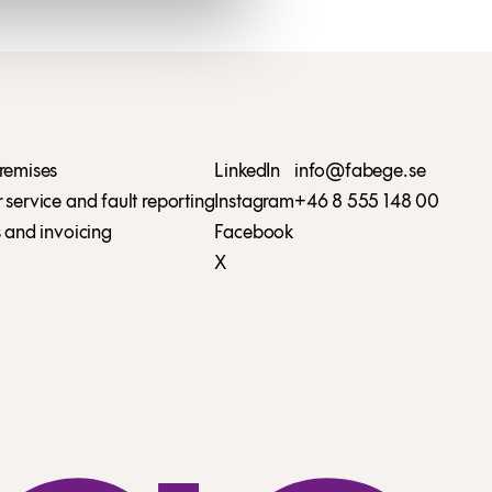
remises
LinkedIn
info@fabege.se
service and fault reporting
Instagram
+46 8 555 148 00
 and invoicing
Facebook
X