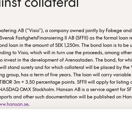
nst collateral
oatering AB (“Visio”), a company owned jointly by Fabege and
Svensk FastighetsFinansiering II AB (SFFII) as the formal loan r
ond loan in the amount of SEK 1,250m. The bond loan is to be 
ding to Visio, which will in turn use the proceeds, among other
o invest in the development of Arenastaden. The bond, for w
ill stand surety and for which collateral will be placed by the 
ng group, has a term of five years. The loan will carry variable 
TIBOR 3m + 3.50 percentage points. SFFII will apply for listing 
NASDAQ OMX Stockholm. Hansan AB is a service agent for SFF
ports and other such documentation will be published on Han
ww.hansan.se
.
Investment Bank and DNB Markets have served as financial ad
ers in connection with the issuance.