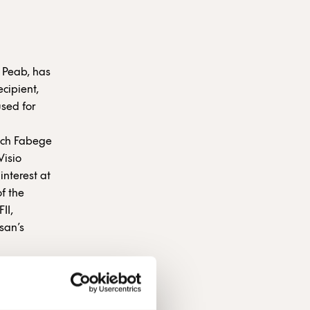
 Peab, has
ecipient,
used for
hich Fabege
Visio
interest at
of the
II,
san’s
visers