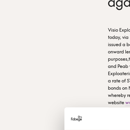
agai
Visio Expl
today, via 
issued a b
onward len
purposes,t
and Peab w
Exploateri
a rate of S
bonds on 
whereby re
website
w
Carnegie 
and arrang