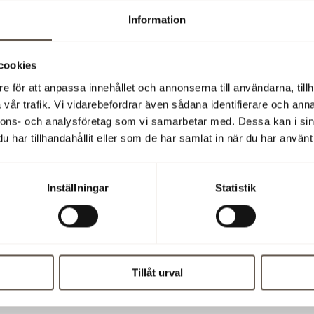
Information
 (publ)
cookies
2 3:00 PM
e för att anpassa innehållet och annonserna till användarna, tillh
vår trafik. Vi vidarebefordrar även sådana identifierare och anna
nnons- och analysföretag som vi samarbetar med. Dessa kan i sin
har tillhandahållit eller som de har samlat in när du har använt 
more information
Inställningar
Statistik
r information, please contact:
Hermelin, CEO, phone 46 (0)8 555 148 25, 46 (0)73 387 18 25
tröm, Deputy CEO and CFO, phone 46 (0)8 555 148 29, 46 (0)
Tillåt urval
ess release (pdf)