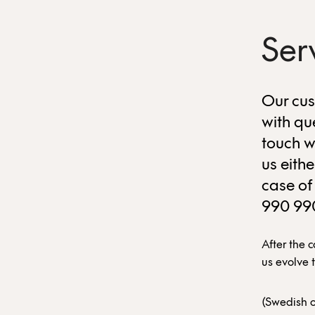
Ser
Our cus
with qu
touch w
us eith
case of
990 99
After the 
us evolve 
(Swedish o