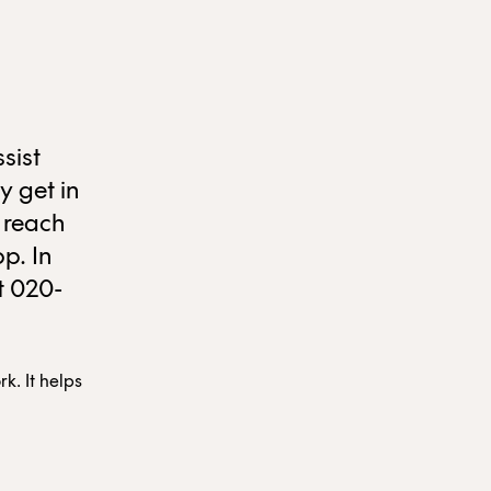
sist
y get in
 reach
p. In
t 020-
k. It helps