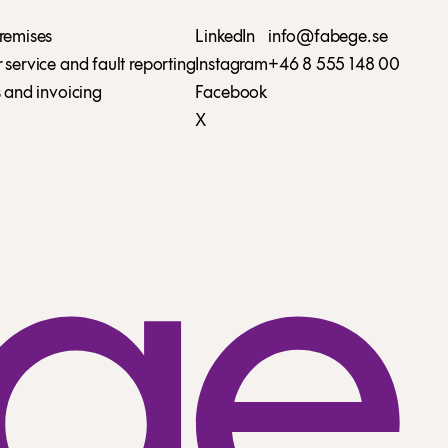
remises
LinkedIn
info@fabege.se
service and fault reporting
Instagram
+46 8 555 148 00
 and invoicing
Facebook
X