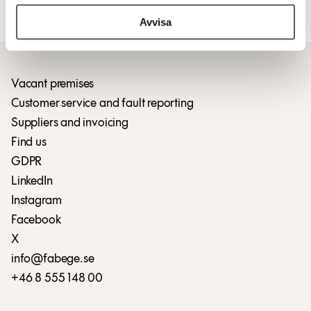
Avvisa
Download press release (pdf)
Vacant premises
Customer service and fault reporting
Suppliers and invoicing
Find us
GDPR
LinkedIn
Instagram
Facebook
X
info@fabege.se
+46 8 555 148 00