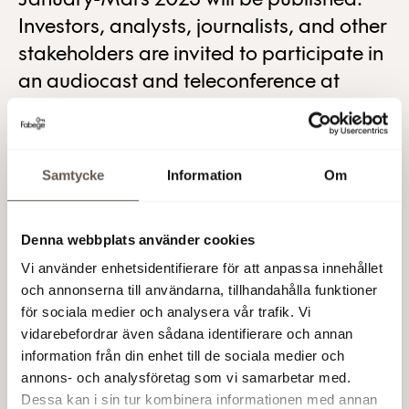
January-Mars 2023 will be published.
Investors, analysts, journalists, and other
stakeholders are invited to participate in
an audiocast and teleconference at
13:00 (CET) the same day.
Stefan Dahlbo, President and CEO, and Åsa Bergström,
Vice President and CFO, will be presenting Fabege’s
Samtycke
Information
Om
Interim Report for the period January-Mars2023. The
presentation will be held in English and will conclude
with a Q&A session. A presentation in Swedish will also
Denna webbplats använder cookies
be held on the same day at 10:00am (CET).
Vi använder enhetsidentifierare för att anpassa innehållet
och annonserna till användarna, tillhandahålla funktioner
Join the audiocast via the following web link:
för sociala medier och analysera vår trafik. Vi
www.fabege.se/en/investors
vidarebefordrar även sådana identifierare och annan
information från din enhet till de sociala medier och
To take part in the teleconference, please call one of the
annons- och analysföretag som vi samarbetar med.
numbers below at least ten minutes prior to the start of
Dessa kan i sin tur kombinera informationen med annan
the conference.