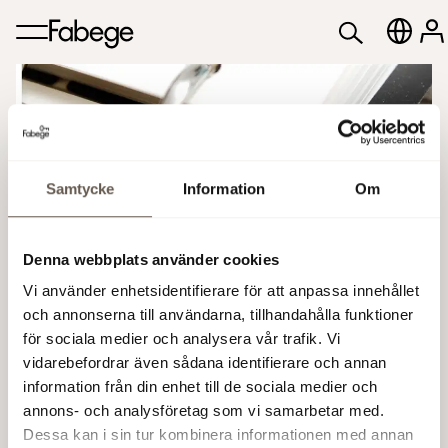
Samtycke
Information
Om
Bank of America EMEA
Real Estate CEO
Denna webbplats använder cookies
Vi använder enhetsidentifierare för att anpassa innehållet
Conference 2024, London
och annonserna till användarna, tillhandahålla funktioner
för sociala medier och analysera vår trafik. Vi
vidarebefordrar även sådana identifierare och annan
21 Mar 2024 07:00 AM
information från din enhet till de sociala medier och
annons- och analysföretag som vi samarbetar med.
Dessa kan i sin tur kombinera informationen med annan
Add to calendar