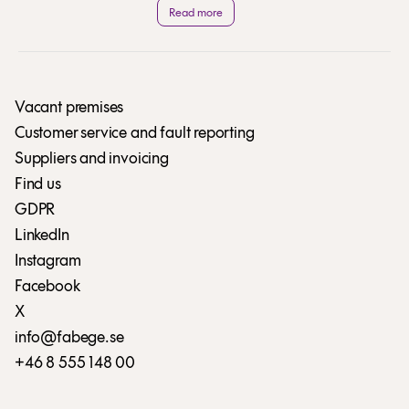
webcasts. You can download
Read more
quarterly reports and presentations
in pdf format.
Vacant premises
Customer service and fault reporting
Suppliers and invoicing
Find us
GDPR
LinkedIn
Instagram
Facebook
X
info@fabege.se
+46 8 555 148 00