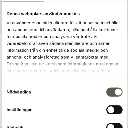
After the registration you will be provided phone
numbers and a conference ID to access the
Denna webbplats använder cookies
conference.
Vi använder enhetsidentifierare för att anpassa innehållet
och annonserna till användarna, tillhandahålla funktioner
för sociala medier och analysera vår trafik. Vi
vidarebefordrar även sådana identifierare och annan
information från din enhet till de sociala medier och
Do you have a question?
annons- och analysföretag som vi samarbetar med.
Dessa kan i sin tur kombinera informationen med annan
Peter Kangert
information som du har tillhandahållit eller som de har
Head of Investor Relations
samlat in när du har använt deras tjänster.
+46 46 8 555 148 40
Samtyckesval
peter.kangert@fabege.se
Nödvändiga
Inställningar
Statistik