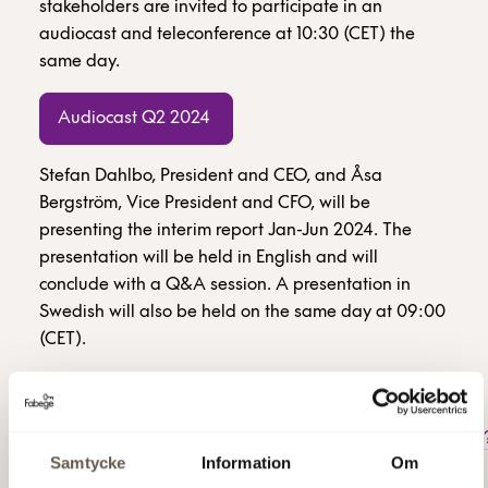
stakeholders are invited to participate in an
audiocast and teleconference at 10:30 (CET) the
same day.
Audiocast Q2 2024
Stefan Dahlbo, President and CEO, and Åsa
Bergström, Vice President and CFO, will be
presenting the interim report Jan-Jun 2024. The
presentation will be held in English and will
conclude with a Q&A session. A presentation in
Swedish will also be held on the same day at 09:00
(CET).
Dial-in number to the teleconference will be
received by registering on the link below:
https://conference.financialhearings.com/teleconference/
Samtycke
Information
Om
id=5001832