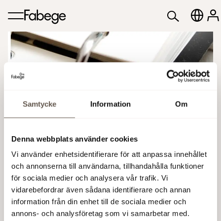
Samtycke
Information
Om
Annual Report 2024
Denna webbplats använder cookies
The annual report for 2024 will be
Vi använder enhetsidentifierare för att anpassa innehållet
released today, March 17, 2025, in the
och annonserna till användarna, tillhandahålla funktioner
afternoon.
för sociala medier och analysera vår trafik. Vi
vidarebefordrar även sådana identifierare och annan
17 Mar 2025 01:00 PM
information från din enhet till de sociala medier och
annons- och analysföretag som vi samarbetar med.