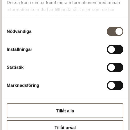
Dessa kan i sin tur kombinera informationen med annan
information som du har tillhandahållit eller som de har
Add to calendar
samlat in när du har använt deras tjänster.
Samtyckesval
Nödvändiga
Vacant premises
Inställningar
Customer service and fault reporting
Suppliers and invoicing
Statistik
Find us
GDPR
Marknadsföring
LinkedIn
Instagram
Facebook
Tillåt alla
X
info@fabege.se
+46 8 555 148 00
Tillåt urval