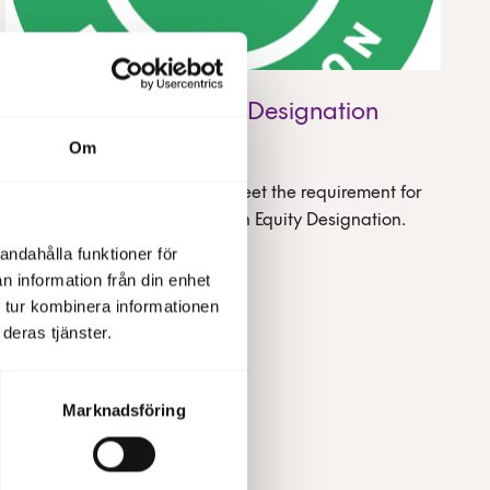
Nasdaq Green Equity Designation
Om
02 July 2025
Fabege's share continues to meet the requirement for
the quality seal Nasdaq Green Equity Designation.
andahålla funktioner för
n information från din enhet
 tur kombinera informationen
deras tjänster.
Marknadsföring