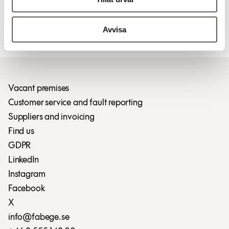
Download press release (pdf)
Avvisa
Download press release (pdf)
Vacant premises
Customer service and fault reporting
Suppliers and invoicing
Find us
GDPR
LinkedIn
Instagram
Facebook
X
info@fabege.se