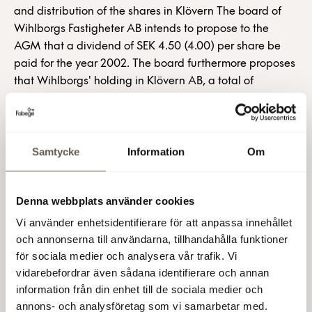
and distribution of the shares in Klövern The board of
Wihlborgs Fastigheter AB intends to propose to the
AGM that a dividend of SEK 4.50 (4.00) per share be
paid for the year 2002. The board furthermore proposes
that Wihlborgs' holding in Klövern AB, a total of
10,403,968 B-shares, be distributed amongst the
shareholders, whereby six Wihlborgs shares give
entitlement to one B-share in Klövern AB. The total
dividend is thus approximately SEK 6.50 (4.00) per
Samtycke
Information
Om
share of which the distribution of Klövern constitutes
approximately SEK 2. Further information on the
Denna webbplats använder cookies
transaction will be provided in the year end report 2002.
Wihlborgs Fastigheter AB (publ) The Board Wihlborgs
Vi använder enhetsidentifierare för att anpassa innehållet
Fastigheter AB (publ) is one of Sweden's biggest real-
och annonserna till användarna, tillhandahålla funktioner
estate companies, with real estate to a book value of
för sociala medier och analysera vår trafik. Vi
SEK 20.5 billion. The real estate, which is concentrated
vidarebefordrar även sådana identifierare och annan
information från din enhet till de sociala medier och
on the Stockholm and Öresund regions, has a rental
annons- och analysföretag som vi samarbetar med.
value on a twelve-month basis totalling SEK 2.3 billion,