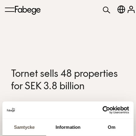
Tornet sells 48 properties
for SEK 3.8 billion
Tornet, which is 99.5 per cent owned by Fabege, has sold
48 properties in Stockholm and Gothenburg for SEK 3.8
billion. The buyer is GE Real Estate Norden. The
Samtycke
Information
Om
properties are sold through a company, resulting in an