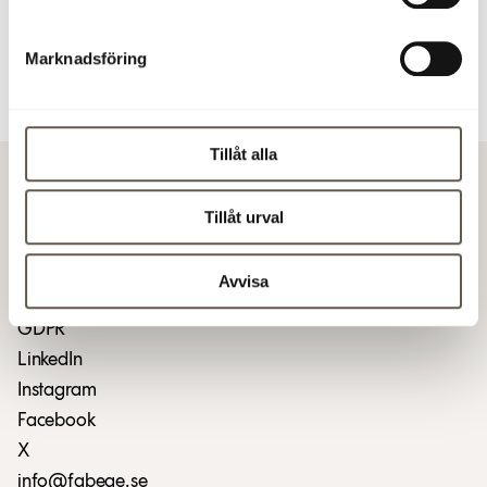
For more information
Marknadsföring
Download press release (pdf)
Tillåt alla
Vacant premises
Tillåt urval
Customer service and fault reporting
Suppliers and invoicing
Avvisa
Find us
GDPR
LinkedIn
Instagram
Facebook
X
info@fabege.se