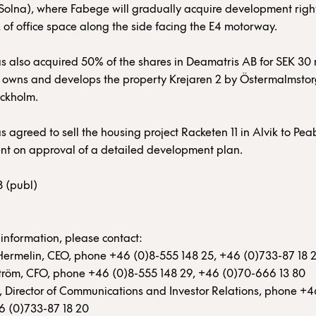
(Solna), where Fabege will gradually acquire development right
of office space along the side facing the E4 motorway.
 also acquired 50% of the shares in Deamatris AB for SEK 30 m
 owns and develops the property Krejaren 2 by Östermalmstor
ockholm.
 agreed to sell the housing project Racketen 11 in Alvik to Pea
ent on approval of a detailed development plan.
 (publ)
r information, please contact:
Hermelin, CEO, phone +46 (0)8-555 148 25, +46 (0)733-87 18 
tröm, CFO, phone +46 (0)8-555 148 29, +46 (0)70-666 13 80
 Director of Communications and Investor Relations, phone +
6 (0)733-87 18 20