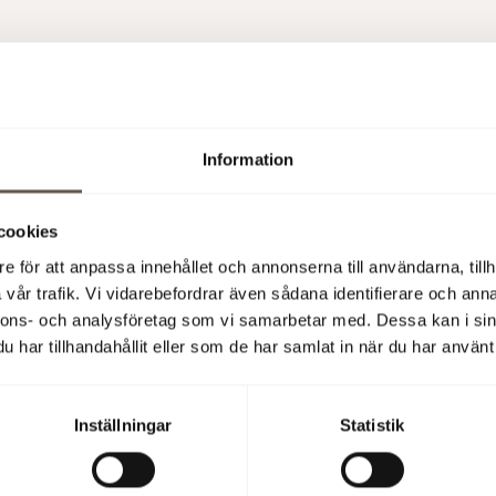
Information
cookies
e för att anpassa innehållet och annonserna till användarna, tillh
vår trafik. Vi vidarebefordrar även sådana identifierare och anna
nnons- och analysföretag som vi samarbetar med. Dessa kan i sin
har tillhandahållit eller som de har samlat in när du har använt 
(publ) discloses the information in this press release accordin
curities Markets Act and/or the Swedish Financial Trading Act
Inställningar
Statistik
n was submitted for publication at 16:15 on 4 March 2008.
8 4:15 PM