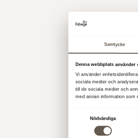
Samtycke
Denna webbplats använder 
Vi använder enhetsidentifierar
sociala medier och analysera 
till de sociala medier och a
med annan information som du 
Fabege AB 
Samtyckesval
Swedish Se
Nödvändiga
informatio
4 Mar 200