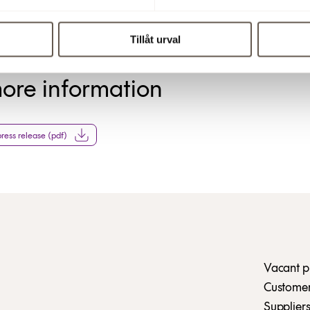
Tillåt urval
more information
ess release (pdf)
Vacant p
Customer 
Suppliers