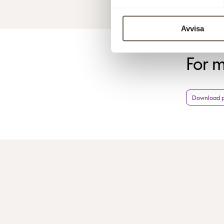
Avvisa
For 
Download pr