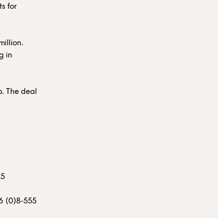
s for
illion.
g in
b. The deal
25
46 (0)8-555