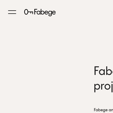
Fab
pro
Fabege and