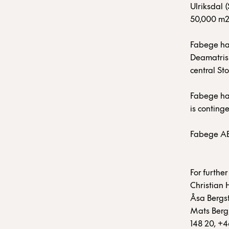
Ulriksdal 
50,000 m2 
Fabege has
Deamatris
central St
Fabege has
is conting
Fabege AB
For furthe
Christian 
Åsa Bergs
Mats Berg,
148 20, +4