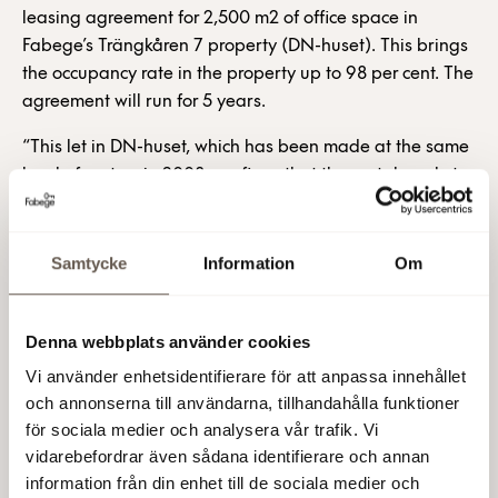
leasing agreement for 2,500 m2 of office space in
Fabege’s Trängkåren 7 property (DN-huset). This brings
the occupancy rate in the property up to 98 per cent. The
agreement will run for 5 years.
“This let in DN-huset, which has been made at the same
level of rent as in 2008, confirms that the rental market
remains stable in Stockholm,” Christian Hermelin,
Fabege’s CEO, says.
Samtycke
Information
Om
“We will now take the next step in the development of
our landmark Trängkåren 7 property. Our ambition is to
obtain building rights for about 10,000 m2 of residential
Denna webbplats använder cookies
space in the property,” Christian Hermelin continues.
Vi använder enhetsidentifierare för att anpassa innehållet
och annonserna till användarna, tillhandahålla funktioner
Fabege AB (publ)
för sociala medier och analysera vår trafik. Vi
vidarebefordrar även sådana identifierare och annan
15 May 2009 10:00 AM
information från din enhet till de sociala medier och