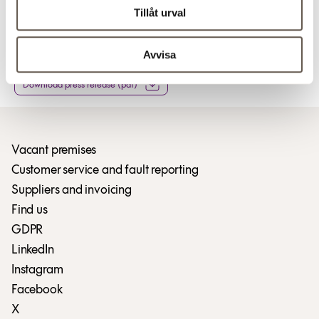
Market Act and/or the Financial Instruments Trading Act.
Tillåt urval
The information was released for publication at 10:00 on
15 May 2009.
Avvisa
Download press release (pdf)
Vacant premises
Customer service and fault reporting
Suppliers and invoicing
Find us
GDPR
LinkedIn
Instagram
Facebook
X