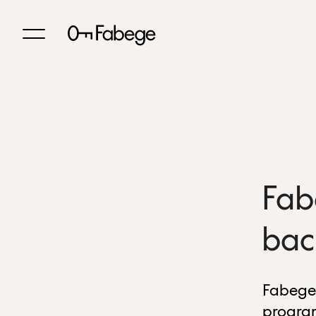
Fab
bac
Fabege 
progra