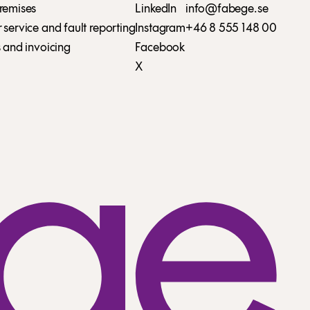
remises
LinkedIn
info@fabege.se
service and fault reporting
Instagram
+46 8 555 148 00
 and invoicing
Facebook
X