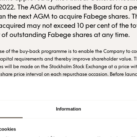
022. The AGM authorised the Board for a pe
han the next AGM to acquire Fabege shares. T
acquired may not exceed 10 per cent of the to
of outstanding Fabege shares at any time.
se of the buy-back programme is to enable the Company to co
capital requirements and thereby improve shareholder value. 
s will be made on the Stockholm Stock Exchange at a price wit
 share price interval on each repurchase occasion. Before launc
ack programme Fabege holds 13,416,477 treasury shares corre
r cent of the number of registered shares.
 (publ)
Information
11:24 AM
cookies