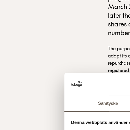
March 2
later t
shares 
number 
The purpo
adapt its 
repurchase
registered
the buy-b
to 4.06 pe
Fabege AB
Samtycke
8 Jul 2022 
Denna webbplats använder 