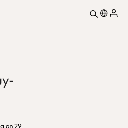
uy-
g on 29