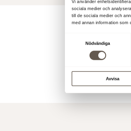
Vi använder enhetsidentifierar
sociala medier och analysera 
till de sociala medier och a
med annan information som du 
For 
Samtyckesval
Stefan Dah
Nödvändiga
stefan.da
Åsa Bergst
asa.bergs
Avvisa
Download pr