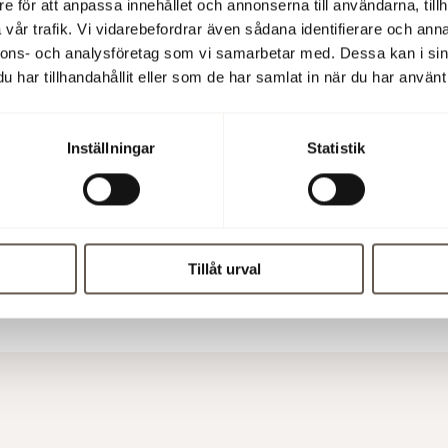
e för att anpassa innehållet och annonserna till användarna, tillh
vår trafik. Vi vidarebefordrar även sådana identifierare och anna
nnons- och analysföretag som vi samarbetar med. Dessa kan i sin
har tillhandahållit eller som de har samlat in när du har använt 
more information
lbo, President and CEO, tel. +46 (0)70-353 18 88,
Inställningar
Statistik
hlbo@fabege.se
röm, Vice President and CFO, +46 (0) 8 555 148 29,
trom@fabege.se
Tillåt urval
ess release (pdf)