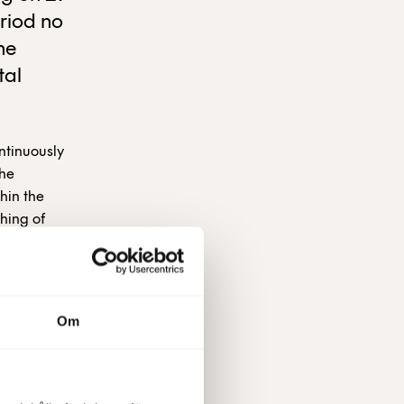
riod no
he
tal
ntinuously
The
hin the
hing of
sponding
Om