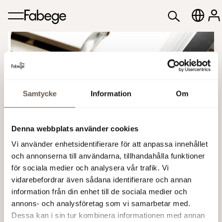
Samtycke
Information
Om
Citi's 2024 Global
Property CEO
Denna webbplats använder cookies
Vi använder enhetsidentifierare för att anpassa innehållet
Conference, Miami
och annonserna till användarna, tillhandahålla funktioner
för sociala medier och analysera vår trafik. Vi
vidarebefordrar även sådana identifierare och annan
3 - 6 Mar 2024
information från din enhet till de sociala medier och
annons- och analysföretag som vi samarbetar med.
Dessa kan i sin tur kombinera informationen med annan
Add to calendar