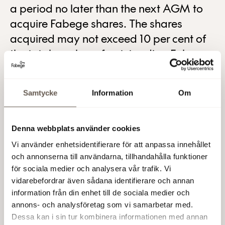
a period no later than the next AGM to
acquire Fabege shares. The shares
acquired may not exceed 10 per cent of
the total number of outstanding Fabege
shares at any time.
The purpose of the buy-back programme is to enable
Samtycke
Information
Om
the Company to continuously adapt its capital
requirements and thereby improve shareholder value.
The repurchases will be made on the Stockholm Stock
Denna webbplats använder cookies
Exchange at a price within the registered share price
Vi använder enhetsidentifierare för att anpassa innehållet
interval on each repurchase occasion. Before launching
och annonserna till användarna, tillhandahålla funktioner
of the buy-back programme Fabege holds 7,577,355
för sociala medier och analysera vår trafik. Vi
treasury shares corresponding to 2.3 per cent of the
vidarebefordrar även sådana identifierare och annan
number of registered shares.
information från din enhet till de sociala medier och
annons- och analysföretag som vi samarbetar med.
Fabege AB (publ)
Dessa kan i sin tur kombinera informationen med annan