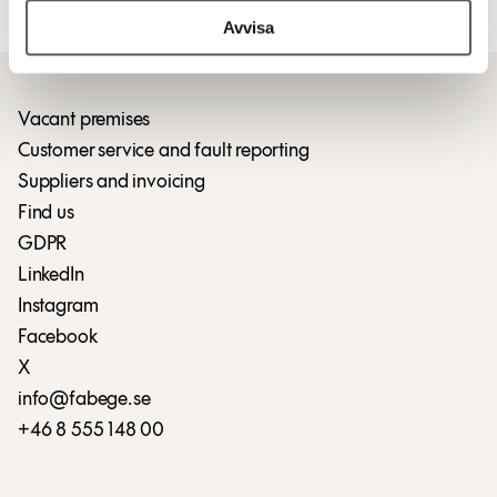
Download press release (pdf)
Avvisa
Vacant premises
Customer service and fault reporting
Suppliers and invoicing
Find us
GDPR
LinkedIn
Instagram
Facebook
X
info@fabege.se
+46 8 555 148 00