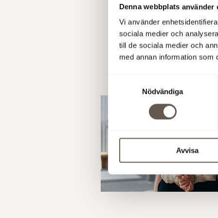
Denna webbplats använder 
Vi använder enhetsidentifierar
sociala medier och analysera 
till de sociala medier och a
med annan information som du 
Samtyckesval
Nödvändiga
Avvisa