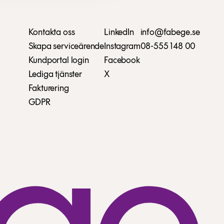
Kontakta oss
LinkedIn
info@fabege.se
Skapa serviceärende
Instagram
08-555 148 00
Kundportal login
Facebook
Lediga tjänster
X
Fakturering
GDPR