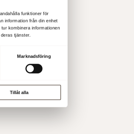
Sjöstad – Per
andahålla funktioner för
n information från din enhet
 tur kombinera informationen
y Sjöstad i över 30 år. Här
deras tjänster.
sommar...
Marknadsföring
rg – Therese
Tillåt alla
dman berättar om områdets
sommartips.