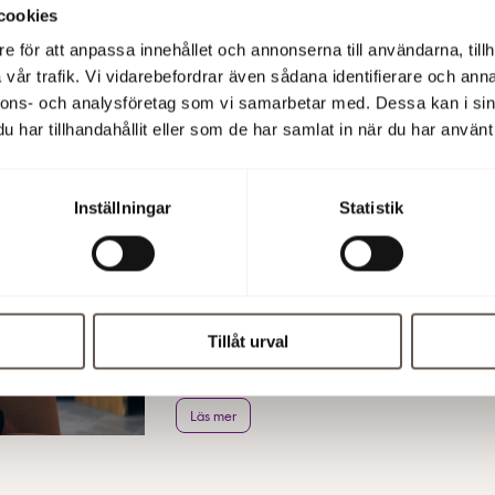
cookies
Sommar i Hammarby 
e för att anpassa innehållet och annonserna till användarna, tillh
Tyrén tipsar
vår trafik. Vi vidarebefordrar även sådana identifierare och anna
nnons- och analysföretag som vi samarbetar med. Dessa kan i sin
Per Tyrén har varit med och format Hammarb
har tillhandahållit eller som de har samlat in när du har använt 
delar han med sig av sina bästa tips för en 
Läs mer
Inställningar
Statistik
Sommar i Flemingsbe
Friedman tipsar
Tillåt urval
Vad gör Flemingsberg unikt? Therese Frie
utveckling och delar med sig av sina bästa 
Läs mer