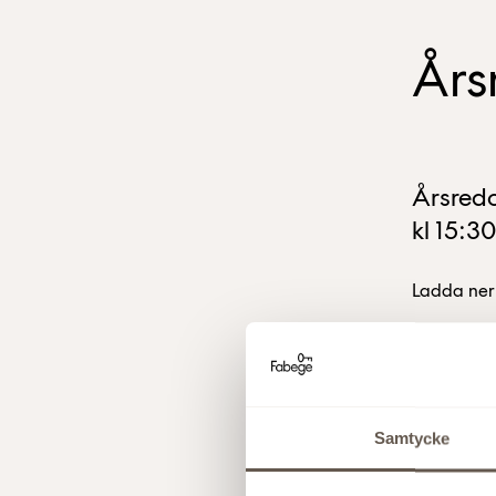
Års
Årsredo
kl 15:30
Ladda ner
Skapad:
17 mars 
Samtycke