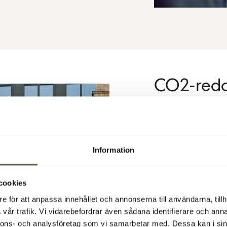
CO2-redo
EU:s klimatmål och 
bygg- och anläggning
konkurrenskraft stäl
sina utsläpp av CO2
Information
CO2-utsläpp för Scop
Scope 3 är bland a
cookies
leverantörer ger up
e för att anpassa innehållet och annonserna till användarna, tillh
samtliga leverantör
vår trafik. Vi vidarebefordrar även sådana identifierare och anna
CO2-utsläpp.
nnons- och analysföretag som vi samarbetar med. Dessa kan i sin