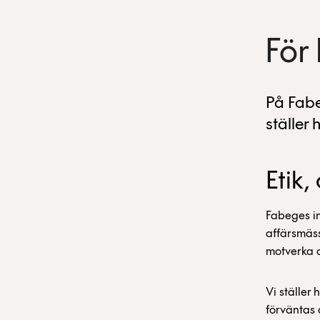
För
På Fabe
ställer
Etik,
Fabeges in
affärsmäss
motverka a
Vi ställer
förväntas 