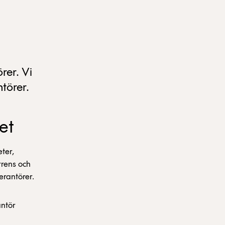
rer. Vi
törer.
et
ter,
rrens och
erantörer.
antör