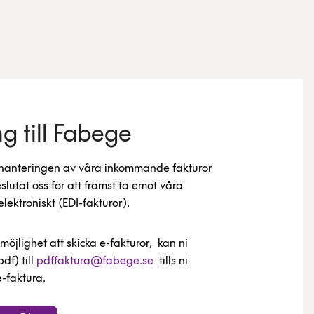
ng till Fabege
ra hanteringen av våra inkommande fakturor
lutat oss för att främst ta emot våra
elektroniskt (EDI-fakturor).
möjlighet att skicka e-fakturor, kan ni
df) till
pdffaktura@fabege.se
tills ni
-faktura.