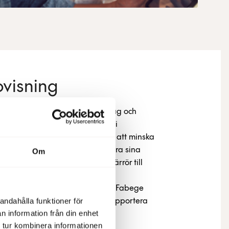
visning
EU-taxonomin, Sveriges klimatlag och
ssektorns färdplan för fossilfri
ler krav på fastighetsbranschen att minska
. Fabege har som mål att halvera sina
Om
e 3 till 2030. Utsläppen som härrör till
nnat CO2-utsläpp som Fabeges
phov till. Därför rekommenderar Fabege
andahålla funktioner för
er och samarbetspartners att rapportera
n information från din enhet
 tur kombinera informationen