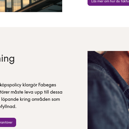
Läs mer om hur du fakt
ning
nköpspolicy klargör Fabeges
törer måste leva upp till dessa
r vi löpande kring områden som
fyllnad.
erantörer