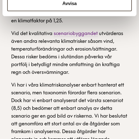
Avvisa
framtida potentiella risken. De modeller som
används tar klimatförändringar i beaktande med
en klimatfaktor på 1,25.
Vid det kvalitativa
scenariobyggandet
utvärderas
även andra relevanta klimatrisker såsom vind,
temperaturförändringar och erosion/sättningar.
Dessa risker bedöms i slutändan påverka vår
portfölj i betydligt mindre omfattning än kraftiga
regn och översvämningar.
Vi har i våra klimatriskanalyser enbart hanterat ett
scenario, men taxonomin förordar flera scenarion.
Dock har vi enbart analyserat det värsta scenariot
(8,5) och bedömer att enbart analys av detta
scenario ger en god bild av riskerna. Vi har beslutat
att genomföra ett stort antal av de åtgärder som
framkom i analyserna. Dessa åtgärder har