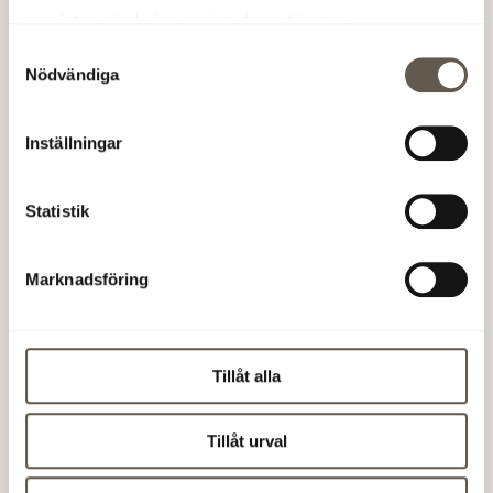
samlat in när du har använt deras tjänster.
Utredningen är en del i vårt nuvarande arbete
Samtyckesval
med EU-taxonomin och tillhörande rapportering.
Nödvändiga
Analysen identifierade ökad nederbörd och
översvämningar som en av de största framtida
potentiella riskerna. Vid förvaltning samt
Inställningar
pågående och framtida ombyggnationer
säkerställs att nödvändiga åtgärder vidtas för att
Statistik
hantera identifierade klimatrisker.
Vi har genomfört klimatriskanalyser på
Marknadsföring
fastighetsnivå i nästan hela beståndet utifrån
kraven i taxonomin, dessa analyser utförs även i
samband med certifiering av nyproduktion enligt
BREEAM-SE. Analyserna av
Tillåt alla
förvaltningsfastigheterna utgår ifrån ett sämsta
RCP 8,5-scenario med fortsatt höga utsläpp av
Tillåt urval
koldioxid till år 2100. Översvämningar och ökad
nederbörd har identifierats som den största