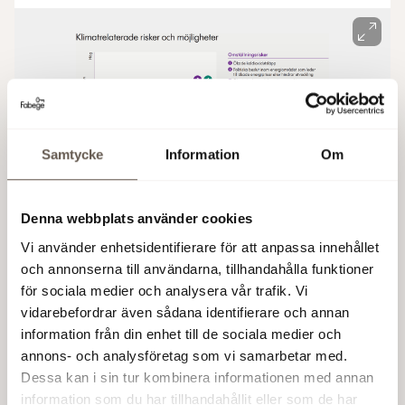
Samtycke
Information
Om
Denna webbplats använder cookies
Vi använder enhetsidentifierare för att anpassa innehållet
och annonserna till användarna, tillhandahålla funktioner
för sociala medier och analysera vår trafik. Vi
Klimatresiliensanalyser
vidarebefordrar även sådana identifierare och annan
information från din enhet till de sociala medier och
Under 2021–2022 genomförde vi
annons- och analysföretag som vi samarbetar med.
klimatriskanalyser på totalt 60 fastigheter i
Dessa kan i sin tur kombinera informationen med annan
stadsdelarna Arenastaden, Solna Business Park,
information som du har tillhandahållit eller som de har
Hammarby Sjöstad och Stockholm city.