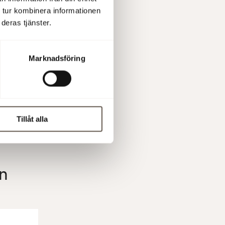
görs
26, 16
 tur kombinera informationen
alytiker och
deras tjänster.
dning och
Marknadsföring
Tillåt alla
n