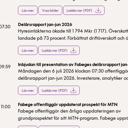
byggstartar Fabege ytterligare 132 bostadsrättslägen
Läs mer
Visa bilder
Ladda ner (PDF)
stadsdelens fjärde bostadskvarter. Produktionsstart pl
hösten 2026 och de första boende beräknas flytta in
Delårsrapport jan-jun 2026
 07:30
Hyresintäkterna ökade till 1 794 Mkr (1 717). Översko
landade på 73 procent. Förbättrat driftöverskott och ök
från bostadsutvecklingen innebar att förvaltningsres
Läs mer
Ladda ner (PDF)
med 18 procent till 773 Mkr (657). Nettouthyrning uppg
Mkr efter två sedan tidigare aviserade uppsägning
Inbjudan till presentation av Fabeges delårsrapport jan
uthyrningsgraden förbättrades till 87 procent.
 09:59
Måndagen den 6 juli 2026 klockan 07:30 offentliggö
delårsrapport jan-jun 2026. Investerare, analytiker o
intressenter inbjuds att delta vid en webbsändning o
Läs mer
Ladda ner (PDF)
telefonkonferens klockan 09:30 samma dag.
Fabege offentliggör uppdaterat prospekt för MTN
 11:00
Fabege offentliggör den årliga uppdateringen av
grundprospektet för sitt MTN-program. Fabege uppr
ett MTN-program (Medium Term Notes) för upplåni