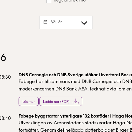
Regulatorisk info
Välj år
26
DNB Carnegie och DNB Sverige utökar i kvarteret Bock
 08:30
Fabege har tillsammans med DNB Carnegie och DNB 
moderkoncernen DNB Bank ASA, tecknat avtal om en
och utökad förhyrning i kvarteret Bocken på Regering
Läs mer
Ladda ner (PDF)
Stockholm. Genom avtalet samlas DNB Carnegie Inv
Bank, Carnegie Fonder och Montrose tillsammans m
Fabege byggstartar ytterligare 132 bostäder i Haga No
Sverige under samma tak i centrala Stockholm.
 08:40
Utvecklingen av Arenastadens stadskvarter Haga N
fortsätter. Genom det helägda dotterbolaget Birger 