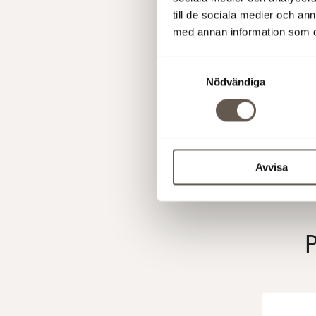
till de sociala medier och a
med annan information som du 
Samtyckesval
Nödvändiga
17 mar 2026
Avvisa
P