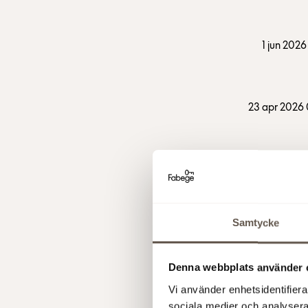
1 jun 2026
23 apr 2026
16 apr 2026
Samtycke
Denna webbplats använder 
Vi använder enhetsidentifierar
7 apr 2026
sociala medier och analysera 