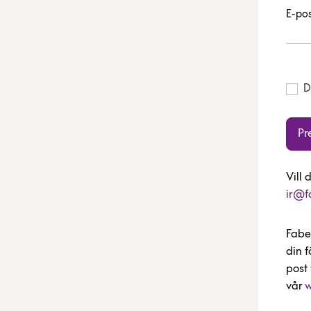
E-pos
D
Pr
Vill 
ir@f
Fabe
din 
post 
vår
w