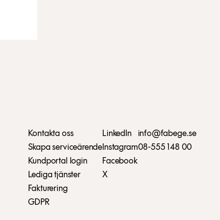
Kontakta oss
LinkedIn
info@fabege.se
Skapa serviceärende
Instagram
08-555 148 00
Kundportal login
Facebook
Lediga tjänster
X
Fakturering
GDPR