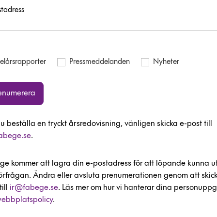
tadress
elårsrapporter
Pressmeddelanden
Nyheter
enumerera
du beställa en tryckt årsredovisning, vänligen skicka e-post till
abege.se
.
ge kommer att lagra din e-postadress för att löpande kunna u
förfrågan. Ändra eller avsluta prenumerationen genom att skic
till
ir@fabege.se
. Läs mer om hur vi hanterar dina personuppgi
ebbplatspolicy
.