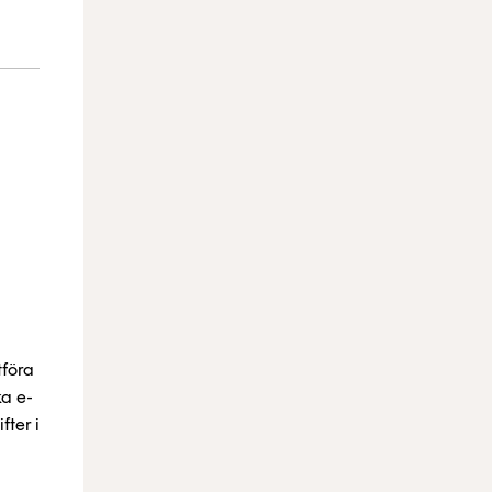
tföra
ka e-
fter i