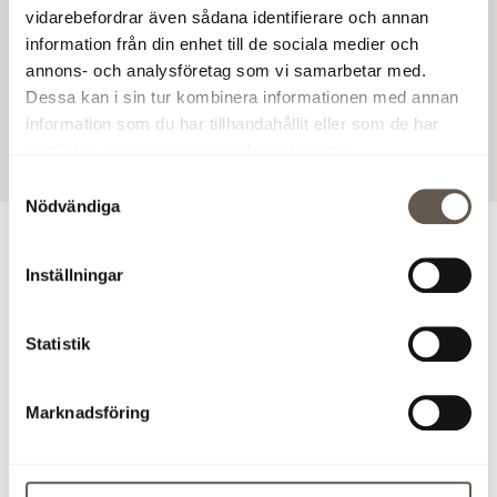
vidarebefordrar även sådana identifierare och annan
information från din enhet till de sociala medier och
annons- och analysföretag som vi samarbetar med.
I huset finns restaurang,
Totalt tio takterrasser
Dessa kan i sin tur kombinera informationen med annan
reception, konferens, gym,
tillkommer, med vyer mot
information som du har tillhandahållit eller som de har
garage och cykelparkering.
såväl stad som vatten.
samlat in när du har använt deras tjänster.
Samtyckesval
Nödvändiga
Vill du veta mer om
Inställningar
Tegelterrassen?
Statistik
Annika Eriksson
Affärsutveckling och Uthyrning Projekt
Marknadsföring
+46 70 205 16 64
annika.eriksson@fabege.se