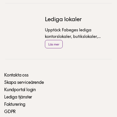
Lediga lokaler
Upptäck Fabeges lediga
kontorslokaler, butikslokaler,
coworking platser i centrala
Läs mer
Stockholm, Solna och Flemingsberg.
Kontakta oss
Skapa serviceärende
Kundportal login
Lediga tjänster
Fakturering
GDPR