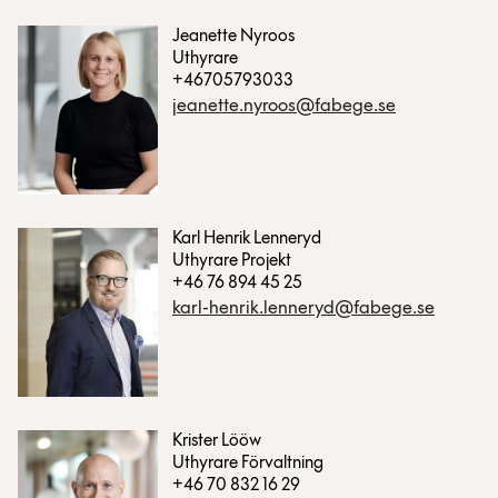
Jeanette Nyroos
Uthyrare
+46705793033
jeanette.nyroos@fabege.se
Karl Henrik Lenneryd
Uthyrare Projekt
+46 76 894 45 25
karl-henrik.lenneryd@fabege.se
Krister Lööw
Uthyrare Förvaltning
+46 70 832 16 29