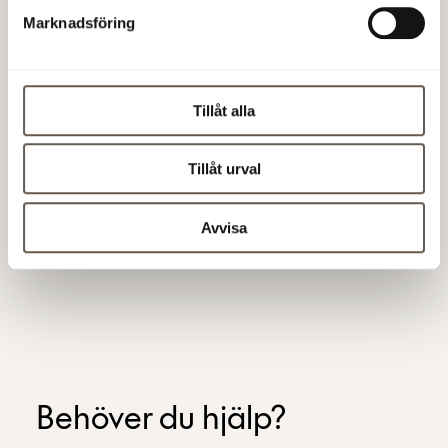
Marknadsföring
Tillåt alla
Tillåt urval
97%
100%
Avvisa
av våra hyresgäster rekommenderar oss
miljöcertifierat 
som hyresvärd.
Behöver du hjälp?