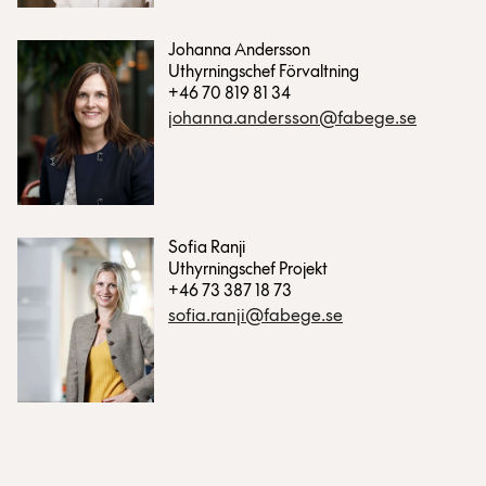
Johanna Andersson
Uthyrningschef Förvaltning
+46 70 819 81 34
johanna.andersson@fabege.se
Sofia Ranji
Uthyrningschef Projekt
+46 73 387 18 73
sofia.ranji@fabege.se