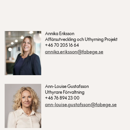
Annika Eriksson
Affärsutveckling och Uthyrning Projekt
+46 70 205 16 64
annika.eriksson@fabege.se
Ann-Louise Gustafsson
Uthyrare Förvaltning
+46 76 894 23 00
ann-louise.gustafsson@fabege.se