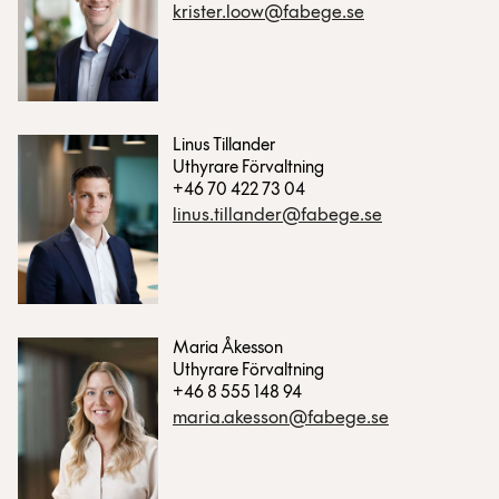
krister.loow@fabege.se
Linus Tillander
Uthyrare Förvaltning
+46 70 422 73 04
linus.tillander@fabege.se
Maria Åkesson
Uthyrare Förvaltning
+46 8 555 148 94
maria.akesson@fabege.se