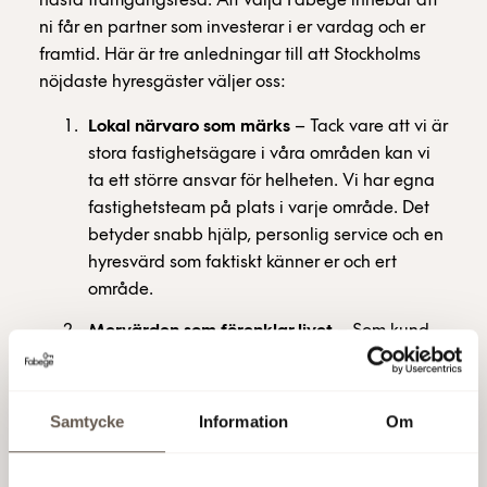
nästa framgångsresa. Att välja Fabege innebär att
ni får en partner som investerar i er vardag och er
framtid. Här är tre anledningar till att Stockholms
nöjdaste hyresgäster väljer oss:
Lokal närvaro som märks
– Tack vare att vi är
stora fastighetsägare i våra områden kan vi
ta ett större ansvar för helheten. Vi har egna
fastighetsteam på plats i varje område. Det
betyder snabb hjälp, personlig service och en
hyresvärd som faktiskt känner er och ert
område.
Mervärden som förenklar livet
– Som kund
får ni exklusiv tillgång till vårt nätverk av
förmåner. Från hunddagiset VOV och flexibla
arbetsplatser via WAW, till färdigmöblerade
Samtycke
Information
Om
NOW-kontor när behoven förändras snabbt.
Hållbarhet i världsklass
– Vi utvecklar