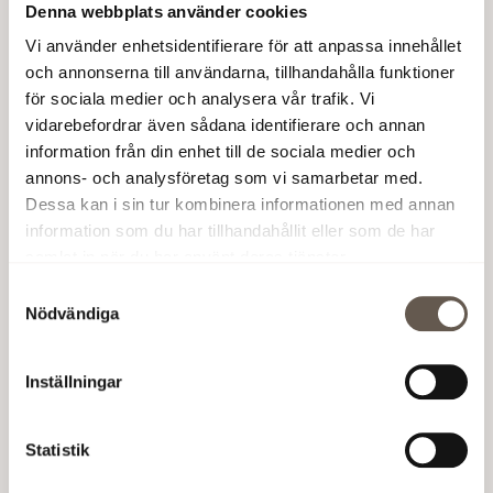
Denna webbplats använder cookies
Stockholms mest hållbara stadsdelar. Med
Vi använder enhetsidentifierare för att anpassa innehållet
100% miljöcertifierade fastigheter och fokus
och annonserna till användarna, tillhandahålla funktioner
på återbruk hjälper vi er att nå era egna
för sociala medier och analysera vår trafik. Vi
hållbarhetsmål utan att pruta på design eller
vidarebefordrar även sådana identifierare och annan
komfort.
information från din enhet till de sociala medier och
annons- och analysföretag som vi samarbetar med.
Dessa kan i sin tur kombinera informationen med annan
information som du har tillhandahållit eller som de har
samlat in när du har använt deras tjänster.
Samtyckesval
Nödvändiga
Inställningar
Statistik