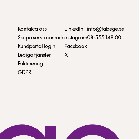
Kontakta oss
LinkedIn
info@fabege.se
Skapa serviceärende
Instagram
08-555 148 00
Kundportal login
Facebook
Lediga tjänster
X
Fakturering
GDPR