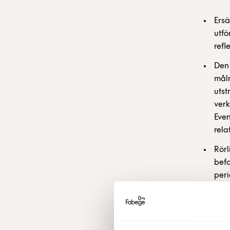
Ersä
utfö
refl
Den 
målr
utst
verk
Even
rela
Rörl
befa
peri
skat
geno
att 
utfa