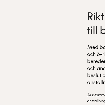
Rikt
til
Med bol
och övr
bereder
och and
beslut 
anställn
Årsstämman
anställnin