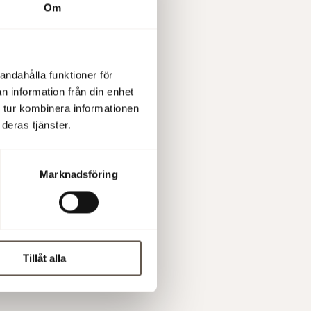
Om
er som för
är de
a.
andahålla funktioner för
tning på
n information från din enhet
 tur kombinera informationen
ld.
deras tjänster.
P-planen
 av den
 ska
Marknadsföring
Tillåt alla