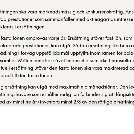
ttningen ska vara marknadsmässig och konkurrenskraftig. Ans
rda prestationer som sammanfaller med aktieägarnas intresse
ekteras i ersättningen.
fasta lönen omprövas varje år. Ersättning utöver fast lön, som
elaterade prestationer, kan utgå. Sådan ersättning ska bero av
räckning i förväg uppställda mål uppfyllts inom ramen för bola
samhet. Målen omfattar såväl finansiella som icke finansiella kr
tuell ersättning utöver den fasta lönen ska vara maximerad o
terad till den fasta lönen.
ig ersättning kan utgå med maximalt nio månadslöner. Den l
ttningshavare som erhåller rörlig lön förbinder sig att långsikti
od av minst tre år) investera minst 2/3 av den rörliga ersättnin
t i aktier i bolaget. Syftet är att skapa delaktighet och engag
m att ledande befattningshavare på ett mer strukturerat sätt
bli aktieägare. Bolagsledningens rörliga ersättning ska vid ma
ll inte överstiga en årlig kostnad för bolaget om sammanlagt c