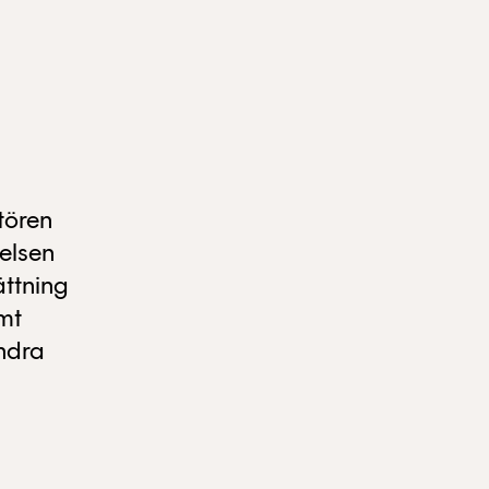
tören
elsen
ättning
mt
andra