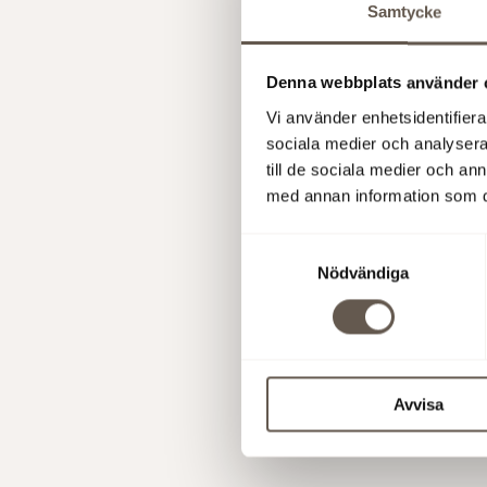
Samtycke
Mkr 
närv
före
Denna webbplats använder 
Bola
Vi använder enhetsidentifierar
Avsä
sociala medier och analysera 
till de sociala medier och a
eget
med annan information som du 
Pens
elle
Samtyckesval
pen
Nödvändiga
sam
Ändrad 4 j
Avvisa