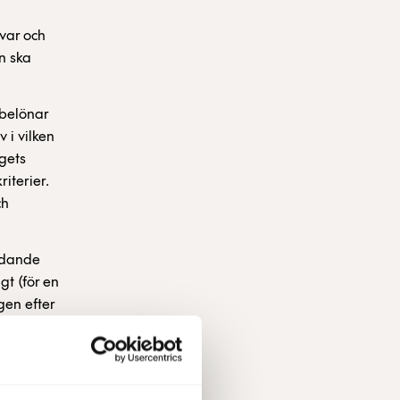
var och
n ska
 belönar
 i vilken
gets
iterier.
ch
edande
gt (för en
gen efter
emang
 erbjuds
ximalt
irka 10