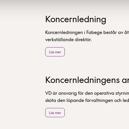
Koncernledning
Koncernledningen i Fabege består av ått
verkställande direktör.
Läs mer
Koncernledningens a
VD är ansvarig för den operativa styrnin
sköta den löpande förvaltningen och le
med styrelsens riktlinjer,
Läs mer