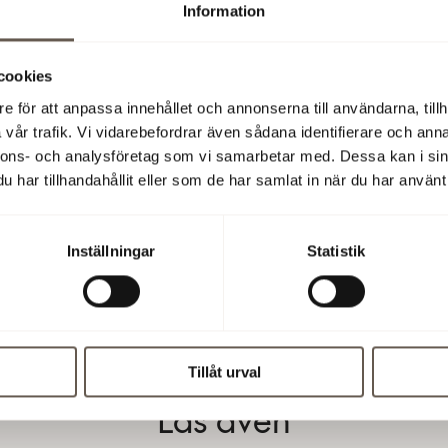
Information
(exklusive sociala avgifter), beräknat utifrån det antal person
arande är ledande befattningshavare. Övriga förmåner ska d
kommer utgöra en begränsad del av ersättningarna.
cookies
get har en vinstandelsstiftelse som omfattar samtliga anställd
e för att anpassa innehållet och annonserna till användarna, tillh
ttningen till vinstandelsstiftelsen baseras på uppnådd avkas
vår trafik. Vi vidarebefordrar även sådana identifierare och anna
nnons- och analysföretag som vi samarbetar med. Dessa kan i sin
 kapital och är maximerad till två basbelopp per år och anstäl
har tillhandahållit eller som de har samlat in när du har använt 
ionsåldern ska vara 65 år. Pensionsförmåner ska motsvara IT
r vara avgiftsbaserad med maximal avsättning om 35 procent
sionsgrundande lönen. Uppsägningslön och avgångsvederlag
Inställningar
Statistik
mantaget inte överstiga 24 månadslöner.
anuari 2025
Tillåt urval
Läs även