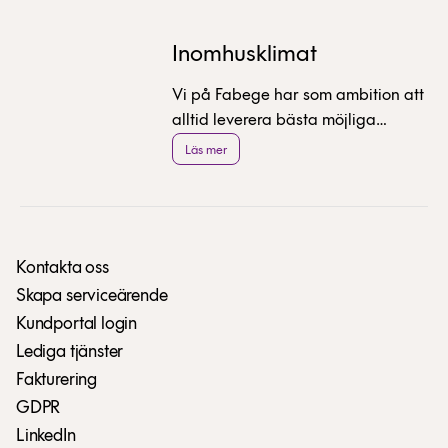
Inomhusklimat
Vi på Fabege har som ambition att
alltid leverera bästa möjliga
inomhusklimat. Här berättar vi om
Läs mer
hur olika vi upplever temperaturer
och vad du själv kan påverka.
Kontakta oss
Skapa serviceärende
Kundportal login
Lediga tjänster
Fakturering
GDPR
LinkedIn