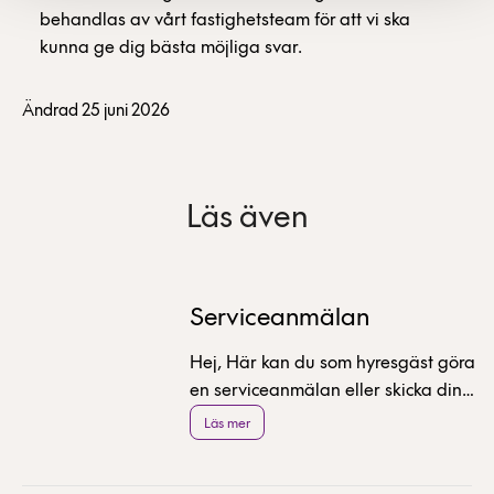
behandlas av vårt fastighetsteam för att vi ska
kunna ge dig bästa möjliga svar.
Ändrad 25 juni 2026
Läs även
Serviceanmälan
Hej, Här kan du som hyresgäst göra
en serviceanmälan eller skicka dina
frågor till oss.
Läs mer