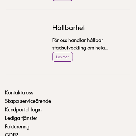
webbsändningar. Du kan ladda ner
rapporter och presentationer i pdf-
format.
Hållbarhet
För oss handlar hållbar
stadsutveckling om hela
människan, hela företaget, hela
Läs mer
platsen. Hela tiden. Klicka för att
läsa mer om hur vi jobbar med
hållbarhetsfrågor.
Kontakta oss
Skapa serviceärende
Kundportal login
Lediga tjänster
Fakturering
GDPR