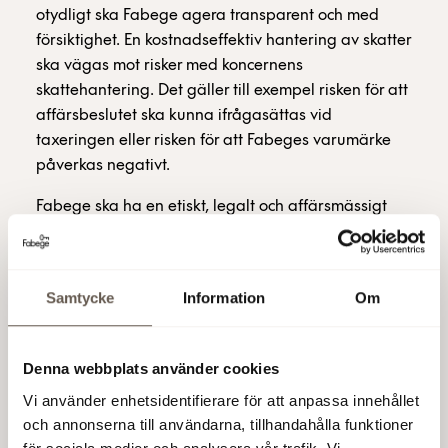
otydligt ska Fabege agera transparent och med
försiktighet. En kostnadseffektiv hantering av skatter
ska vägas mot risker med koncernens
skattehantering. Det gäller till exempel risken för att
affärsbeslutet ska kunna ifrågasättas vid
taxeringen eller risken för att Fabeges varumärke
påverkas negativt.
Fabege ska ha en etiskt, legalt och affärsmässigt
motiverad skattehantering och helt avstå från
aggressiv eller avancerad skatteplanering. Med
affärsmässigt motiverad skattehantering menar
Samtycke
Information
Om
Fabege åtgärder som syftar till att minska
koncernens skattebelastning utan att ge avkall på
gällande lagar och regler. Som exempel på
Denna webbplats använder cookies
affärsmässig motiverad skattehantering kan
Vi använder enhetsidentifierare för att anpassa innehållet
nämnas optimering av skattemässiga avskrivningar
och annonserna till användarna, tillhandahålla funktioner
på koncernens fastigheter, möjligheten att paketera