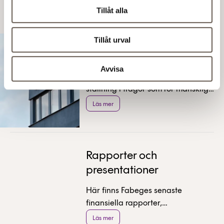
Läs även
Tillåt alla
Tillåt urval
Uppförandekod
Avvisa
Genom vår uppförandekod tar vi
ställning i frågor som rör mänskliga
rättigheter, arbetsvillkor, miljö,
Läs mer
affärsetik och kommunikation.
Rapporter och
presentationer
Här finns Fabeges senaste
finansiella rapporter,
rapportpresentationer och
Läs mer