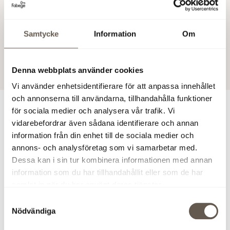
arbetsplats 
restaurang, café, gym, konferens, hörsal och
ytor för fram
representativa ytor i en miljö som förenklar vardagen
och lyfter arbetsdagen. Inflyttning 2027.
Samtycke
Information
Om
Läs mer om 
Läs mer om Wenner-Gren Center
Denna webbplats använder cookies
Vi använder enhetsidentifierare för att anpassa innehållet
och annonserna till användarna, tillhandahålla funktioner
för sociala medier och analysera vår trafik. Vi
Kontakta oss
vidarebefordrar även sådana identifierare och annan
information från din enhet till de sociala medier och
annons- och analysföretag som vi samarbetar med.
Ann-Louise Gustafsson
Dessa kan i sin tur kombinera informationen med annan
Uthyrare Förvaltning
information som du har tillhandahållit eller som de har
+46 76 894 23 00
samlat in när du har använt deras tjänster.
ann-louise.gustafsson@fabege.se
Samtyckesval
Nödvändiga