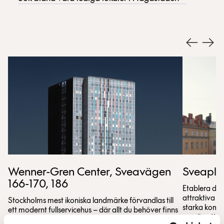
Wenner-Gren Center, Sveavägen
Sveapla
166-170, 186
Etablera dit
attraktiva a
Stockholms mest ikoniska landmärke förvandlas till
starka komm
ett modernt fullservicehus – där allt du behöver finns
mer än ett ko
samlat under ett och samma tak. Här möts kontor,