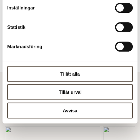
Inställningar
Krister Lööw
Uthyrare Förvaltning
+46 70 832 16 29
Statistik
krister.loow@fabege.se
Marknadsföring
Tillåt alla
Tillåt urval
Utvalda lokaler Stockholms innerstad
Avvisa
Lediga lokaler Stockholms innerstad