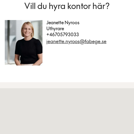
Vill du hyra kontor här?
Jeanette Nyroos
Uthyrare
+46705793033
jeanette.nyroos@fabege.se