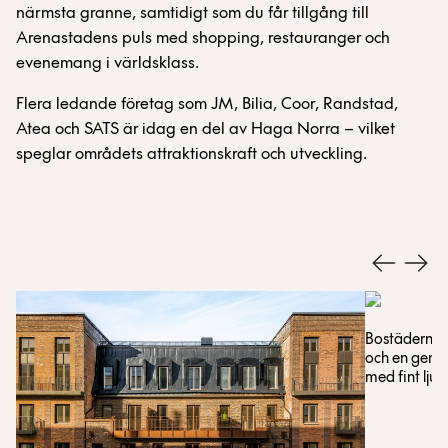
närmsta granne, samtidigt som du får tillgång till
Arenastadens puls med shopping, restauranger och
evenemang i världsklass.
Flera ledande företag som JM, Bilia, Coor, Randstad,
Atea och SATS är idag en del av Haga Norra – vilket
speglar områdets attraktionskraft och utveckling.
Bostäderna h
och en gener
med fint ljus