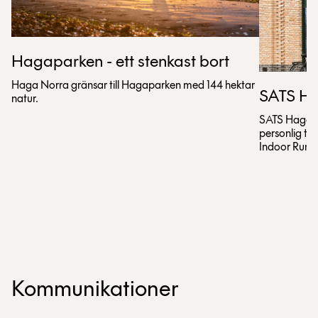
Hagaparken - ett stenkast bort
Haga Norra gränsar till Hagaparken med 144 hektar
SATS H
natur.
SATS Haga No
personlig tr
Indoor Runni
Kommunikationer