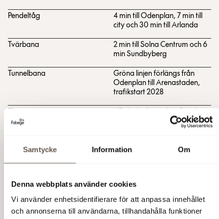
Pendeltåg
4 min till Odenplan, 7 min till
city och 30 min till Arlanda
Tvärbana
2 min till Solna Centrum och 6
min Sundbyberg
Tunnelbana
Gröna linjen förlängs från
Odenplan till Arenastaden,
trafikstart 2028
Tåg
VR direkttåg mellan Göteborg
och Arenastaden
Buss
Ett tiotal busslinjer passerar
Samtycke
Information
Om
området
Cykel
25 min till Stureplan
Denna webbplats använder cookies
Bil
Direkt närhet till E4:an med
smidiga på- och avfarter. Här
Vi använder enhetsidentifierare för att anpassa innehållet
finns även flera bilpooler.
och annonserna till användarna, tillhandahålla funktioner