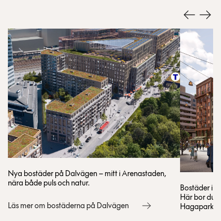
Nya bostäder på Dalvägen – mitt i Arenastaden,
nära både puls och natur.
Bostäder i H
Här bor du i
Läs mer om bostäderna på Dalvägen
Hagaparkens