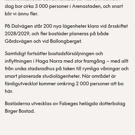
dag bor cirka 3 000 personer i Arenastaden, och snart
blir vi ännu fler.
På Dalvägen står 200 nya lägenheter klara vid årsskiftet
2028/2029, och fler bostäder planeras på både
Gårdsvägen och vid Ballongberget.
Samtidigt fortsätter bostadsförsäljningen och
inflyttningen i Haga Norra med stor framgång – med allt
från unika stadsradhus på taken till rymliga våningar och
smart planerade studiolägenheter. När området är
färdigutvecklat kommer omkring 2 000 personer att bo
här.
Bostäderna utvecklas av Fabeges helägda dotterbolag
Birger Bostad.