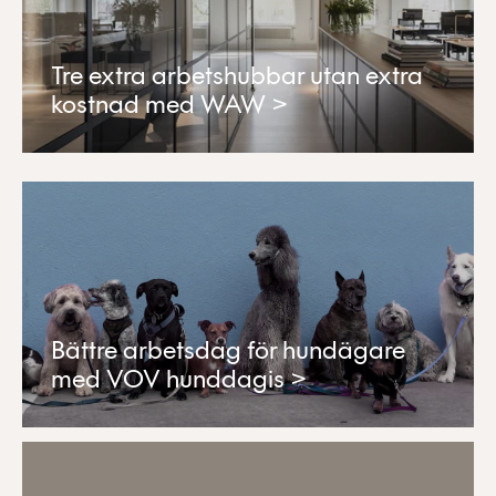
Tre extra arbetshubbar utan extra
kostnad med WAW >
Bättre arbetsdag för hundägare
med VOV hunddagis >