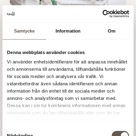
Samtycke
Information
Om
Denna webbplats använder cookies
Framtidstro som lockar:
Vi använder enhetsidentifierare för att anpassa innehållet
och annonserna till användarna, tillhandahålla funktioner
Så har Arenastaden
för sociala medier och analysera vår trafik. Vi
vidarebefordrar även sådana identifierare och annan
blivit navet för SEB:s
information från din enhet till de sociala medier och
medarbetare
annons- och analysföretag som vi samarbetar med.
Dessa kan i sin tur kombinera informationen med annan
information som du har tillhandahållit eller som de har
Med moderna lokaler, närhet till service och
samlat in när du har använt deras tjänster.
stadens puls har Arenastaden blivit en naturlig
Samtyckesval
mötesplats och ett nav för SEB:s medarbetare.
Nödvändiga