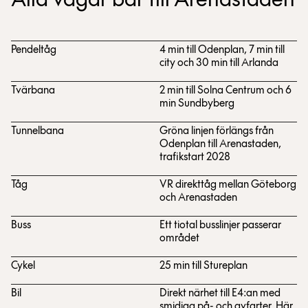
Alla vägar bär till Arenastaden
Pendeltåg
4 min till Odenplan, 7 min till
city och 30 min till Arlanda
Tvärbana
2 min till Solna Centrum och 6
min Sundbyberg
Tunnelbana
Gröna linjen förlängs från
Odenplan till Arenastaden,
trafikstart 2028
Tåg
VR direkttåg mellan Göteborg
och Arenastaden
Buss
Ett tiotal busslinjer passerar
området
Cykel
25 min till Stureplan
Bil
Direkt närhet till E4:an med
smidiga på- och avfarter. Här