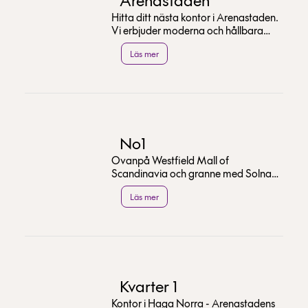
Arenastaden
Hitta ditt nästa kontor i Arenastaden.
Vi erbjuder moderna och hållbara
lokaler med bästa service, nära
Läs mer
Westfield Mall o...
No1
Ovanpå Westfield Mall of
Scandinavia och granne med Solna
Station
Läs mer
Kvarter 1
Kontor i Haga Norra - Arenastadens