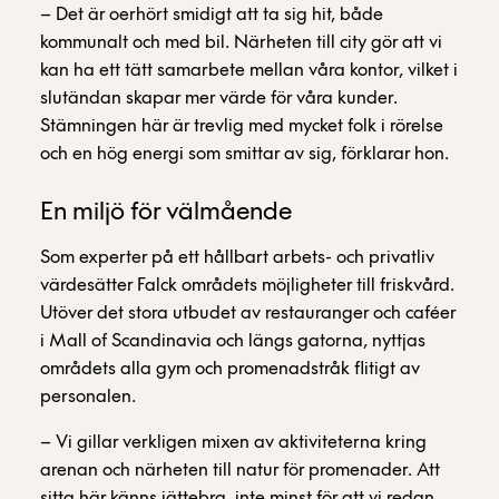
– Det är oerhört smidigt att ta sig hit, både
kommunalt och med bil. Närheten till city gör att vi
kan ha ett tätt samarbete mellan våra kontor, vilket i
slutändan skapar mer värde för våra kunder.
Stämningen här är trevlig med mycket folk i rörelse
och en hög energi som smittar av sig, förklarar hon.
En miljö för välmående
Som experter på ett hållbart arbets- och privatliv
värdesätter Falck områdets möjligheter till friskvård.
Utöver det stora utbudet av restauranger och caféer
i Mall of Scandinavia och längs gatorna, nyttjas
områdets alla gym och promenadstråk flitigt av
personalen.
– Vi gillar verkligen mixen av aktiviteterna kring
arenan och närheten till natur för promenader. Att
sitta här känns jättebra, inte minst för att vi redan