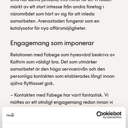
märkt av ett stort intresse från andra företag i
närområdet som hört av sig för att inleda
samarbeten. Arenastaden fungerar som en
katalysator för nya affärsmöjligheter.
Engagemang som imponerar
Relationen med Fabege som hyresvärd beskrivs av
Kathrin som väldigt bra. Det som utmärker
samarbetet är den höga servicenivån och den
personliga kontakten som etablerades långt innan
själva flyttlasset gick.
– Kontakten med Fabege har varit fantastisk. Vi
möttes av ett otroligt engagemang redan innan vi
flyttat in. De har koll på läget och rår om sina
hyresgäster på ett sätt som imponerar. Om något
strulat har det fixats direkt, ändå ner på detaljnivå.