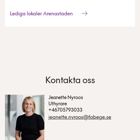
Lediga lokaler Arenastaden
Kontakta oss
Jeanette Nyroos
Uthyrare
+46705793033
jeanette.nyroos@fabege.se