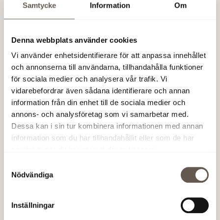
Samtycke
Information
Om
Det märks att de är måna om att vi ska trivas och
kunna fokusera på vår kärnverksamhet, avslutar
Kathrin Rasset.
Denna webbplats använder cookies
Vi använder enhetsidentifierare för att anpassa innehållet
och annonserna till användarna, tillhandahålla funktioner
för sociala medier och analysera vår trafik. Vi
vidarebefordrar även sådana identifierare och annan
information från din enhet till de sociala medier och
annons- och analysföretag som vi samarbetar med.
Dessa kan i sin tur kombinera informationen med annan
information som du har tillhandahållit eller som de har
samlat in när du har använt deras tjänster.
Samtyckesval
Nödvändiga
Inställningar