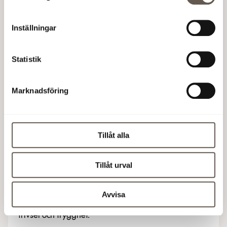
Inställningar
Statistik
Marknadsföring
Tillåt alla
Street Gallery
Tillåt urval
Street Gallery är en konstutställning i gatumiljö i
Solna Business Park. Stadsdelen står inför massor av
små och stora förändringar. Plötsliga och oväntade
Avvisa
inslag i vardagen som skapar liv mellan husen,
trivsel och trygghet.