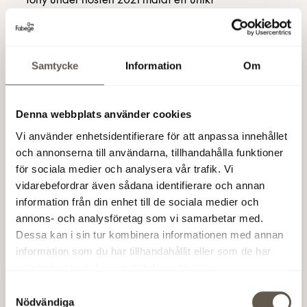
Tony under hösten 2021 målat ett unikt
inomhuskonstverk som vi är otroligt glada över.
Läs mer om inomhuskonstverket
Samtycke
Information
Om
Denna webbplats använder cookies
Vi använder enhetsidentifierare för att anpassa innehållet
och annonserna till användarna, tillhandahålla funktioner
för sociala medier och analysera vår trafik. Vi
vidarebefordrar även sådana identifierare och annan
information från din enhet till de sociala medier och
annons- och analysföretag som vi samarbetar med.
Dessa kan i sin tur kombinera informationen med annan
information som du har tillhandahållit eller som de har
samlat in när du har använt deras tjänster.
Samtyckesval
Nödvändiga