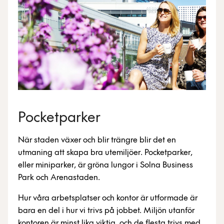
Pocketparker
När staden växer och blir trängre blir det en
utmaning att skapa bra utemiljöer. Pocketparker,
eller miniparker, är gröna lungor i Solna Business
Park och Arenastaden.
Hur våra arbetsplatser och kontor är utformade är
bara en del i hur vi trivs på jobbet. Miljön utanför
kontoren är minst lika viktig, och de flesta trivs med