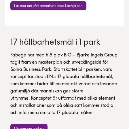
Läs mer om vårt samarbete med Läxhjälpen
17 hållbarhetsmål i 1 park
Fabege har med hjälp av BIG – Bjarke Ingels Group
tagit fram en masterplan och utvecklingsidé för
Solna Business Park. Startskottet blir parken, vars
koncept tar stöd i FN:s 17 globala hållbarhetsmål,
som kommer bidra till en mer aktiverad och levande
gatumiljö där människan ges större
utrymme. Konceptet är utformat med olika element
och installationer som på olika sätt kommer stödja
och informera om alla 17 globala målen.
Läs mer om parken