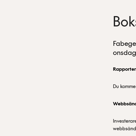
Bok
Fabeges
onsdage
Rapporte
Du kommer
Webbsänd
Investerare
webbsändn