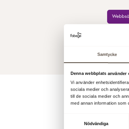
Webbsä
Stefan Dah
finanschef
Samtycke
svenska oc
hållas kl
Denna webbplats använder 
Vi använder enhetsidentifierar
sociala medier och analysera 
till de sociala medier och a
med annan information som du 
Samtyckesval
Nödvändiga