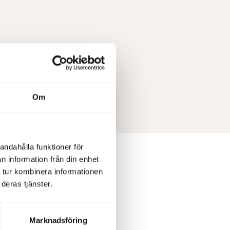
nomi- och
n hålls på
Om
ven att
andahålla funktioner för
n information från din enhet
 tur kombinera informationen
deras tjänster.
Marknadsföring