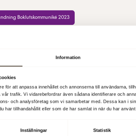
ndning Boklutskommuniké 2023
lbo, VD och Koncernchef samt Åsa Bergström, vice VD och Eko
, presenterar Fabeges bokslutskommuniké 2023. Presentatione
Information
h avslutas med en frågestund. En engelsk audiocast kommer ä
ockan 15:30 pm CET samma dag.
cookies
e för att anpassa innehållet och annonserna till användarna, tillh
vår trafik. Vi vidarebefordrar även sådana identifierare och anna
Har du en fråga?
nnons- och analysföretag som vi samarbetar med. Dessa kan i sin
har tillhandahållit eller som de har samlat in när du har använt 
Peter Kangert
IR-ansvarig
Inställningar
Statistik
+46 8 555 148 40