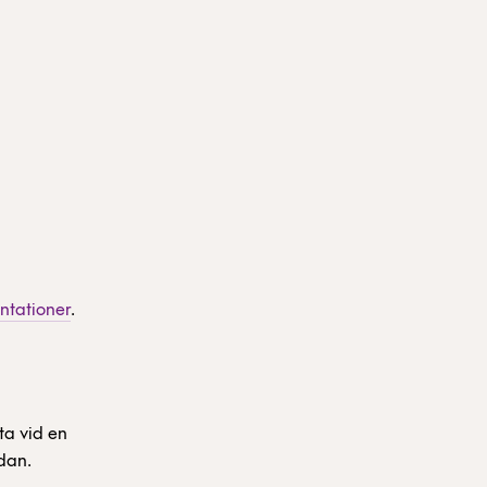
ntationer
.
lta vid en
dan.