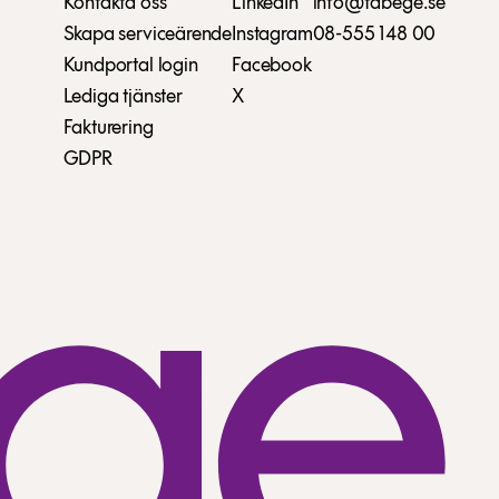
Kontakta oss
LinkedIn
info@fabege.se
Skapa serviceärende
Instagram
08-555 148 00
Kundportal login
Facebook
Lediga tjänster
X
Fakturering
GDPR