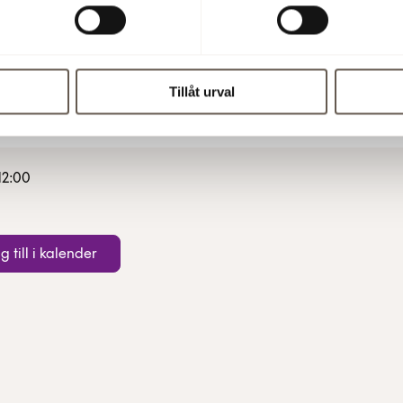
peter.kangert@fabege.se
Tillåt urval
12:00
g till i kalender