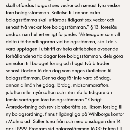
skall utfärdas tidigast sex veckor och senast fyra veckor
före bolagsstämman. Kallelse till annan extra
bolagsstämma skall utfärdas tidigast sex veckor och
senast två veckor före bolagsstämman." § 13, föreslås
ändras i sin helhet enligt följande: "Aktieägare som vill
delta i förhandlingarna vid bolagsstämma, skall dels
vara upptagen i utskrift av hela aktieboken avseende
förhållandena tio dagar före bolagsstämman, dels göra
anmälan till bolaget för sig och högst två biträden
senast klockan 16 den dag som anges i kallelsen till
bolagsstämman. Denna dag får inte vara söndag,
annan allmän helgdag, lördag, midsommarafton,
julafton eller nyårsafton och inte infalla tidigare än
femte vardagen före bolagsstämman." Övrigt
Årsredovisning och revisionsberättelse, liksom förslag till
ny bolagsordning, finns tillgängliga på Wihlborgs kontor
i Malmö och Sollentuna från och med onsdagen den 14
april 1999. Program vid bolagsstämman 16.00 Entrén till