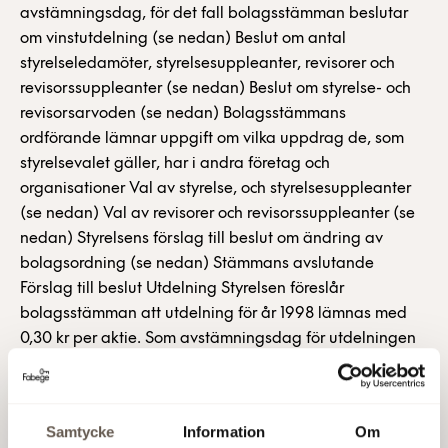
avstämningsdag, för det fall bolagsstämman beslutar
om vinstutdelning (se nedan) Beslut om antal
styrelseledamöter, styrelsesuppleanter, revisorer och
revisorssuppleanter (se nedan) Beslut om styrelse- och
revisorsarvoden (se nedan) Bolagsstämmans
ordförande lämnar uppgift om vilka uppdrag de, som
styrelsevalet gäller, har i andra företag och
organisationer Val av styrelse, och styrelsesuppleanter
(se nedan) Val av revisorer och revisorssuppleanter (se
nedan) Styrelsens förslag till beslut om ändring av
bolagsordning (se nedan) Stämmans avslutande
Förslag till beslut Utdelning Styrelsen föreslår
bolagsstämman att utdelning för år 1998 lämnas med
0,30 kr per aktie. Som avstämningsdag för utdelningen
föreslås måndagen den 3 maj 1999. Beslutar
bolagsstämman enligt förslaget, beräknas utdelningen
komma att utsändas av VPC måndagen den 10 maj
Samtycke
Information
Om
1999. Val av styrelse och revisorer mm Aktieägare, som