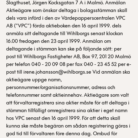
Slagthuset, Jörgen Kocksgatan 7 A i Malmö. Anmälan
Aktieägare som önskar deltaga i bolagsstämman skall
dels vara införd i den av Värdepapperscentralen VPC
AB ("VPC") förda aktieboken den 16 april 1999. dels
anmäla sitt deltagande till Wihlborgs senast klockan
16.00 fredagen den 23 april 1999. Anmälan om
deltagande i stämman kan ske på följande sätt: per
post till Wihlborgs Fastigheter AB, Box 97, 201 20 Malmö
per telefon 040 - 20 09 08 per fax 040 - 23 45 52 per e-
post till irene.johansson@wihlborgs.se Vid anmälan ska
aktieägare uppge namn,
personnummer/organisationsnummer, adress och
telefonnummer samt aktieinnehav. Aktieägare som valt
att förvaltarregistrera sina aktier måste för att deltaga i
stämman tillfälligt omregistrera sina aktier i eget namn
hos VPC senast den 16 april 1999. För att detta skall
kunna ske måste begäran om sådan registrering göras i
god tid till förvaltaren före denna dag. Ombud för