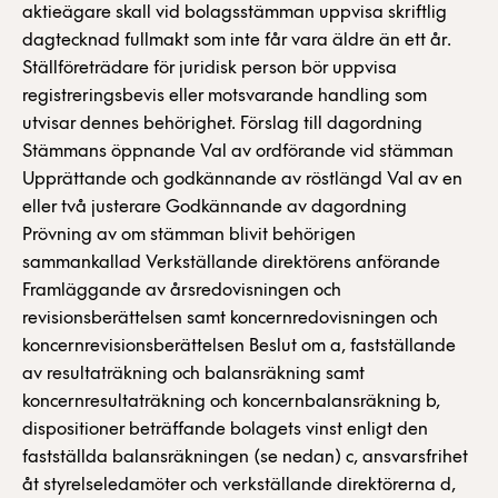
aktieägare skall vid bolagsstämman uppvisa skriftlig
dagtecknad fullmakt som inte får vara äldre än ett år.
Ställföreträdare för juridisk person bör uppvisa
registreringsbevis eller motsvarande handling som
utvisar dennes behörighet. Förslag till dagordning
Stämmans öppnande Val av ordförande vid stämman
Upprättande och godkännande av röstlängd Val av en
eller två justerare Godkännande av dagordning
Prövning av om stämman blivit behörigen
sammankallad Verkställande direktörens anförande
Framläggande av årsredovisningen och
revisionsberättelsen samt koncernredovisningen och
koncernrevisionsberättelsen Beslut om a, fastställande
av resultaträkning och balansräkning samt
koncernresultaträkning och koncernbalansräkning b,
dispositioner beträffande bolagets vinst enligt den
fastställda balansräkningen (se nedan) c, ansvarsfrihet
åt styrelseledamöter och verkställande direktörerna d,