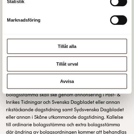
Statistik
ändringarna i aktiebolagslagen. § 10, ändringar i den
förteckning över de ärenden som skall behandlas vid
Marknadsföring
ordinarie bolagsstämma varvid följande ärenden läggs
till förteckningen: godkännande av dagordning
avstämningsdag för det fall bolagsstämman beslutar
om vinstutdelning beslut om antalet styrelseledamöter,
Tillåt alla
styrelsesuppleanter, revisorer och revisorssuppleanter
bolagsstämmans ordförande lämnar uppgift om vilka
Tillåt urval
uppdrag de, som styrelsevalet gäller, har i andra
företag och organisationer I förekommande fall val av
revisorer samt eventuella revisorssuppleanter § 12,
Avvisa
föreslås ändras i sin helhet enligt följande: Kallelse till
bolagsstämma skall ske genom annonsering i Post- &
Inrikes Tidningar och Svenska Dagbladet eller annan
rikstäckande dagstidning samt Sydsvenska Dagbladet
eller annan i Skåne utkommande dagstidning. Kallelse
till ordinarie bolagsstämma och extra bolagsstämma
där ändring av bolagsordningen kommer att behandlas