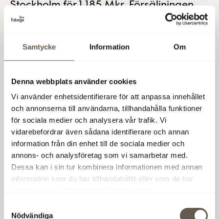
Stockholm för 1 185 Mkr. Försäljningen
ger en realiserad värdeförändring om
180 Mkr. Försäljningspriset motsvarar en
Samtycke
Information
Om
direktavkastning om ca 4,8 procent.
Köparen, Bank of Ireland Private
Banking, å privata kunders räkning,
Denna webbplats använder cookies
tillträder fastigheten den 1 februari 2006.
Vi använder enhetsidentifierare för att anpassa innehållet
och annonserna till användarna, tillhandahålla funktioner
Fastigheten på Kungsgatan 25-27, Regeringsgatan 67-
för sociala medier och analysera vår trafik. Vi
71 och Oxtorgsgatan 2-4 består av 15 000 kvm uthyrbar
vidarebefordrar även sådana identifierare och annan
butiks- och kontorsyta. Fastigheten har under de tre
information från din enhet till de sociala medier och
senaste åren genomgått en total ombyggnad och är ett
annons- och analysföretag som vi samarbetar med.
nyligen avslutat förädlingsprojekt i egen regi.
Dessa kan i sin tur kombinera informationen med annan
Fastigheten är i stort sett fullt uthyrd. – Fastigheten är
information som du har tillhandahållit eller som de har
färdigförädlad och försäljningen ligger således i linje
samlat in när du har använt deras tjänster.
med vår affärsidé, kommenterar Erik Paulsson, VD
Samtyckesval
Fabege, affären. Prognosjustering Den tidigare
Nödvändiga