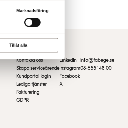
Marknadsföring
Tillåt alla
Kontakta oss
LinkedIn
info@fabege.se
Skapa serviceärende
Instagram
08-555 148 00
Kundportal login
Facebook
Lediga tjänster
X
Fakturering
GDPR