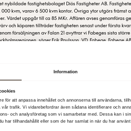
 det nybildade fastighetsbolaget Diös Fastigheter AB. Fastighet
12 000 kvm, varav 6 500 kvm kontor. Övriga ytor utgörs främst 
ler. Värdet uppgår till ca 85 MKr. Affären avses genomföras 
ärv och köparen tillträder fastigheten senast under första kvar
nom försäljningen av Falan 21 avyttrar vi Fabeges sista större
ockholmsregionen, säger Erik Paulsson, VD, Fabege. Fabege AB
e information: Erik Paulsson, VD, tel 08-555 148 18, 0733-87 18 1
D, tel 08-555 148 10, 0733-87 18 10 Mats Berg, informationschef,
, 0733-87 18 20
Information
5 12:05
cookies
e för att anpassa innehållet och annonserna till användarna, tillh
vår trafik. Vi vidarebefordrar även sådana identifierare och anna
nnons- och analysföretag som vi samarbetar med. Dessa kan i sin
tterligare information
har tillhandahållit eller som de har samlat in när du har använt 