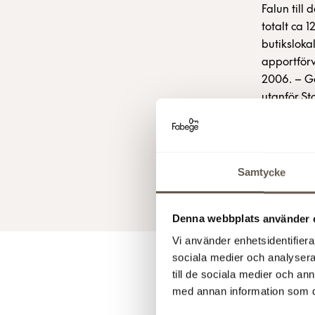
Falun till
totalt ca 
butiksloka
apportförv
2006. – Ge
utanför St
ytterligar
Knaust, vV
555 148 20
Samtycke
18 maj 200
Denna webbplats använder 
Vi använder enhetsidentifierar
sociala medier och analysera 
till de sociala medier och a
För y
med annan information som du 