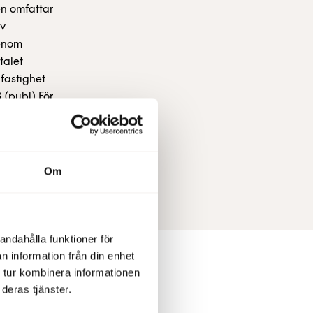
en omfattar
av
genom
talet
 fastighet
 (publ) För
8 Olle
 tel 08-
Om
andahålla funktioner för
n information från din enhet
 tur kombinera informationen
deras tjänster.