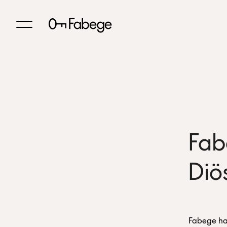
Fabe
Diö
Fabege har