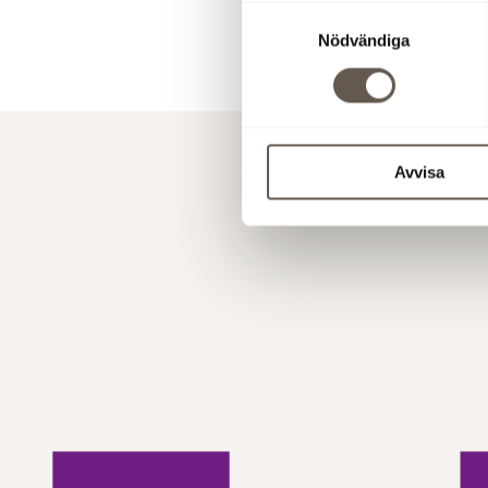
Samtyckesval
Ladda ner 
Nödvändiga
Avvisa