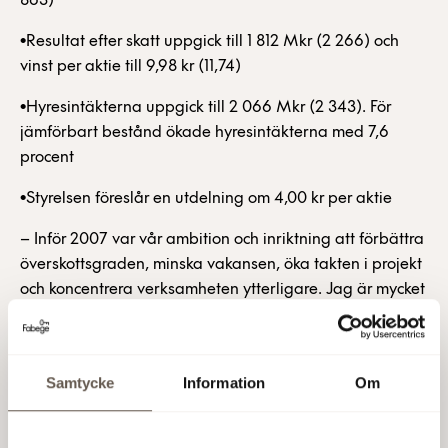
863)
•Resultat efter skatt uppgick till 1 812 Mkr (2 266) och
vinst per aktie till 9,98 kr (11,74)
•Hyresintäkterna uppgick till 2 066 Mkr (2 343). För
jämförbart bestånd ökade hyresintäkterna med 7,6
procent
•Styrelsen föreslår en utdelning om 4,00 kr per aktie
– Inför 2007 var vår ambition och inriktning att förbättra
överskottsgraden, minska vakansen, öka takten i projekt
och koncentrera verksamheten ytterligare. Jag är mycket
nöjd med att vi förbättrade överskottsgraden med 4
procentenheter, minskade vakansen med 3
procentenheter, fattade beslut om projektinvesteringar
Samtycke
Information
Om
för 2,4 Mdr och ökade huvudmarknadernas andel av
beståndet med 8 procentenheter, säger Christian
Hermelin, VD för Fabege.