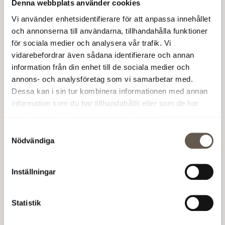
Denna webbplats använder cookies
– Med en god finansiell ställning, ett koncentrerat
Vi använder enhetsidentifierare för att anpassa innehållet
fastighetsbestånd i tillväxtlägen och en attraktiv
och annonserna till användarna, tillhandahålla funktioner
projektportfölj är Fabege mycket väl positionerat på en i
för sociala medier och analysera vår trafik. Vi
början av 2008 fortsatt stark fastighets- och
vidarebefordrar även sådana identifierare och annan
hyresmarknad.
information från din enhet till de sociala medier och
annons- och analysföretag som vi samarbetar med.
Fabege AB (publ)
Dessa kan i sin tur kombinera informationen med annan
information som du har tillhandahållit eller som de har
Bilaga: Bokslutskommuniké 2007
samlat in när du har använt deras tjänster.
För ytterligare information, vänligen kontakta:
Samtyckesval
Nödvändiga
Christian Hermelin, VD, tel 08-555 148 25, 0733-87 18 25
Åsa Bergström, ekonomi- och finanschef, tel 08-555 148
Inställningar
29, 070-666 13 80
Mats Berg, informationschef, tel 08-555 148 20, 0733-87
Statistik
18 20