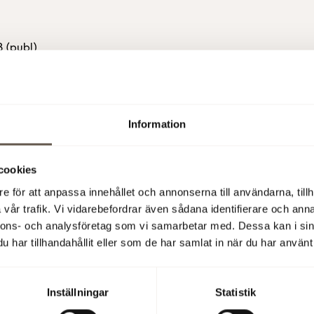
 (publ)
igare information, vänligen kontakta:
Information
Hermelin, VD, tel 08-555 148 25, 0733-87 18 25
röm, ekonomi- och finanschef, tel 08-555 148 29, 070-666 13 8
cookies
e för att anpassa innehållet och annonserna till användarna, tillh
 informationschef, tel 08-555 148 20, 0733-87 18 20
vår trafik. Vi vidarebefordrar även sådana identifierare och anna
nnons- och analysföretag som vi samarbetar med. Dessa kan i sin
har tillhandahållit eller som de har samlat in när du har använt 
rmation är sådan som Fabege AB (publ) kan vara skyldigt att
göra enligt lagen om värdepappersmarknaden och/eller lag om
iella instrument. Informationen lämnades för offentliggörande 
Inställningar
Statistik
i 2008.