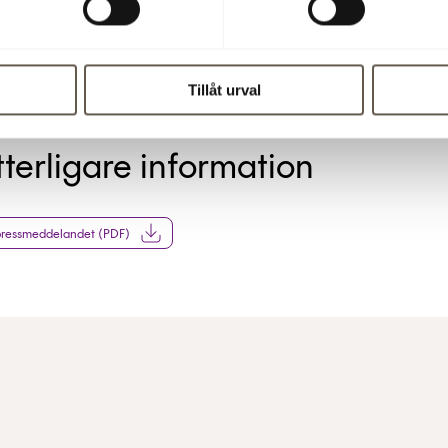
 10:15
Tillåt urval
tterligare information
pressmeddelandet (PDF)