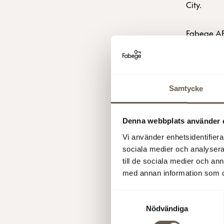
City.
Fabege AB
För ytterl
Samtycke
Christian 
Åsa Bergst
Denna webbplats använder 
Vi använder enhetsidentifierar
Mats Berg,
sociala medier och analysera 
till de sociala medier och a
med annan information som du 
Denna info
offentlig
Samtyckesval
med finans
Nödvändiga
den 26 jun