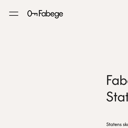
Fab
Sta
Statens sk