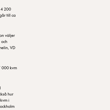
a 4 200
år till ca
on väljer
a och
melin, VD
7 000 kvm
l
ckså hur
 kvm i
tockholm