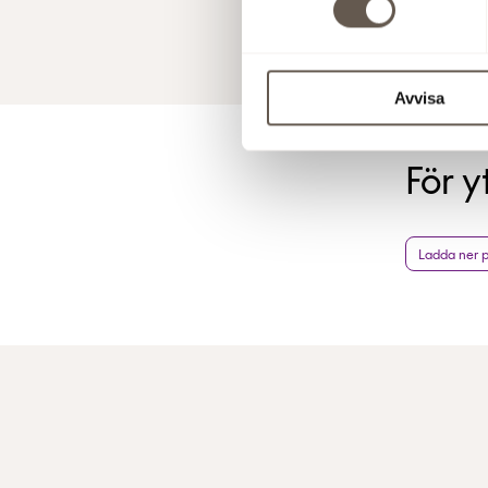
26 jun 2008
Avvisa
För y
Ladda ner 