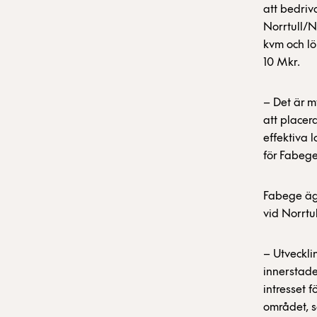
att bedriv
Norrtull/N
kvm och lö
10 Mkr.
– Det är m
att placer
effektiva 
för Fabege
Fabege äg
vid Norrtu
– Utveckli
innerstad
intresset 
området, 