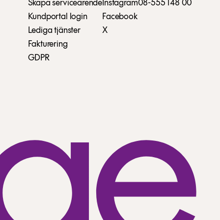
Skapa serviceärende
Instagram
08-555 148 00
Kundportal login
Facebook
Lediga tjänster
X
Fakturering
GDPR