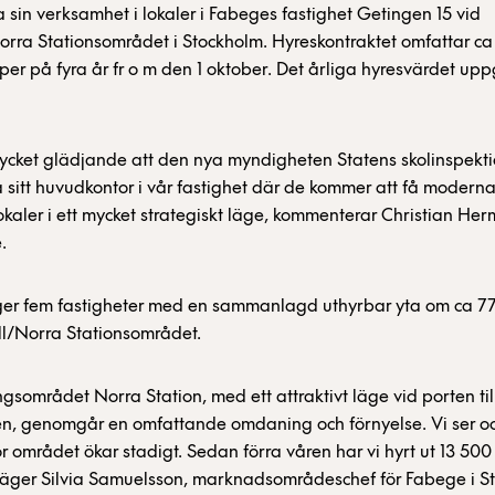
a sin verksamhet i lokaler i Fabeges fastighet Getingen 15 vid
orra Stationsområdet i Stockholm. Hyreskontraktet omfattar c
per på fyra år fr o m den 1 oktober. Det årliga hyresvärdet uppg
ycket glädjande att den nya myndigheten Statens skolinspekti
a sitt huvudkontor i vår fastighet där de kommer att få modern
lokaler i ett mycket strategiskt läge, kommenterar Christian Her
.
er fem fastigheter med en sammanlagd uthyrbar yta om ca 7
ll/Norra Stationsområdet.
ngsområdet Norra Station, med ett attraktivt läge vid porten til
en, genomgår en omfattande omdaning och förnyelse. Vi ser o
för området ökar stadigt. Sedan förra våren har vi hyrt ut 13 500
säger Silvia Samuelsson, marknadsområdeschef för Fabege i S