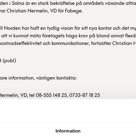
den i Solna är en stark bekräftelse på områdets växande attrak
r Christian Hermelin, VD för Fabege.
ll Norden har haft en tydlig vision för sitt nya kontor och det m
att vi kunnat möta företagets höga krav på bland annat flexibi
 kostnadseffektivitet och kommunikationer, fortsätter Christian 
 (publ)
igare information, vänligen kontakta:
Hermelin, VD, tel 08-555 148 25, 0733-87 18 25
röm, ekonomi- och finanschef, tel 08-555 148 29, 070-666 13 8
 informationschef, tel 08-555 148 20, 0733-87 18 20
Information