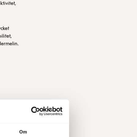
tivitet,
ycket
litet,
Hermelin.
0
Om