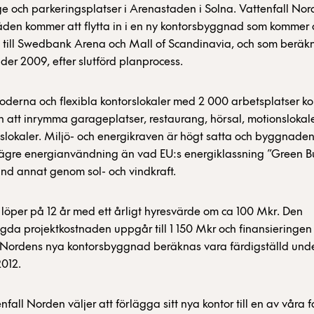
e och parkeringsplatser i Arenastaden i Solna. Vattenfall No
den kommer att flytta in i en ny kontorsbyggnad som kommer a
 till Swedbank Arena och Mall of Scandinavia, och som beräk
er 2009, efter slutförd planprocess.
oderna och flexibla kontorslokaler med 2 000 arbetsplatser 
n att inrymma garageplatser, restaurang, hörsal, motionslokal
gslokaler. Miljö- och energikraven är högt satta och byggnad
lägre energianvändning än vad EU:s energiklassning ”Green B
and annat genom sol- och vindkraft.
 löper på 12 år med ett årligt hyresvärde om ca 100 Mkr. Den
a projektkostnaden uppgår till 1 150 Mkr och finansieringen ä
 Nordens nya kontorsbyggnad beräknas vara färdigställd unde
2012.
nfall Norden väljer att förlägga sitt nya kontor till en av våra 