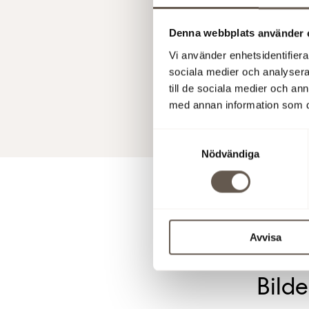
Denna info
Denna webbplats använder 
offentlig
Vi använder enhetsidentifierar
med finans
sociala medier och analysera 
den 14 jan
till de sociala medier och a
med annan information som du 
14 jan 200
Samtyckesval
Nödvändiga
För y
Avvisa
Ladda ner 
Bilde