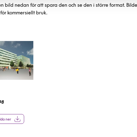
en bild nedan för att spara den och se den i större format. Bild
ör kommersiellt bruk.
98
da ner