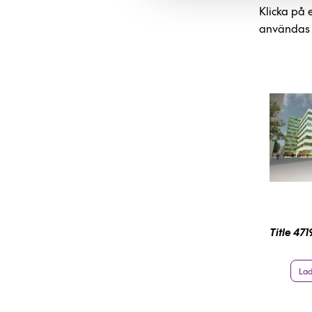
Klicka på 
användas f
Title 471
Lad