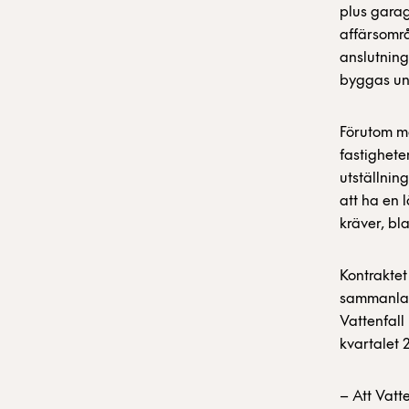
plus garag
affärsområ
anslutning
byggas und
Förutom m
fastighete
utställnin
att ha en 
kräver, bl
Kontraktet
sammanlagd
Vattenfall
kvartalet 
– Att Vatte