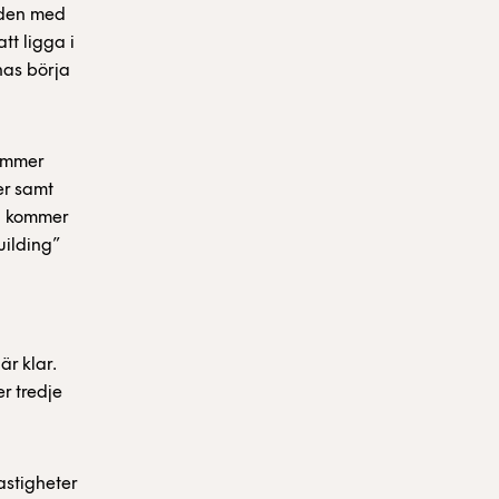
rden med
tt ligga i
nas börja
kommer
er samt
en kommer
uilding”
r klar.
r tredje
fastigheter