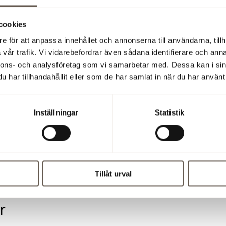
rmation är sådan som Fabege AB (publ) kan vara skyldigt att
cookies
göra enligt lagen om värdepappersmarknaden och/eller lag om
e för att anpassa innehållet och annonserna till användarna, tillh
iella instrument. Informationen lämnades för offentliggörande
vår trafik. Vi vidarebefordrar även sådana identifierare och anna
uari 2009.
nnons- och analysföretag som vi samarbetar med. Dessa kan i sin
har tillhandahållit eller som de har samlat in när du har använt 
9 14:00
Inställningar
Statistik
tterligare information
Tillåt urval
pressmeddelandet (PDF)
r