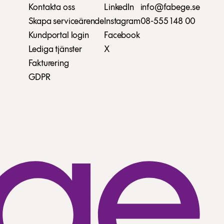
Kontakta oss
LinkedIn
info@fabege.se
Skapa serviceärende
Instagram
08-555 148 00
Kundportal login
Facebook
Lediga tjänster
X
Fakturering
GDPR