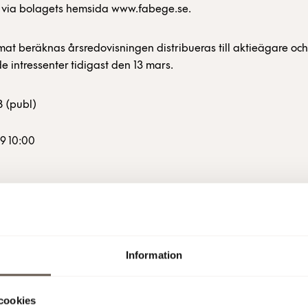
g via bolagets hemsida www.fabege.se.
ormat beräknas årsredovisningen distribueras till aktieägare oc
de intressenter tidigast den 13 mars.
 (publ)
9 10:00
tterligare information
Information
igare information, vänligen kontakta:
cookies
Hermelin, VD, tel 08-555 148 25, 0733-87 18 25