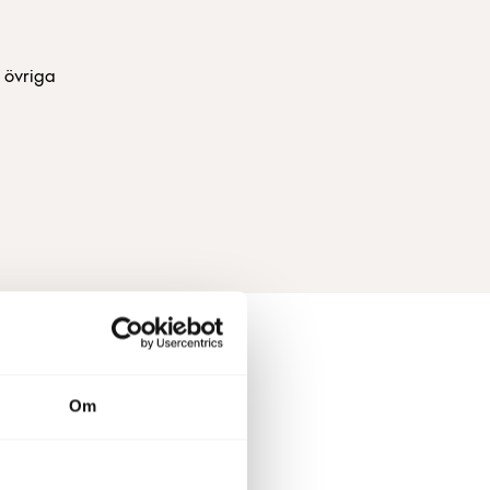
h övriga
Om