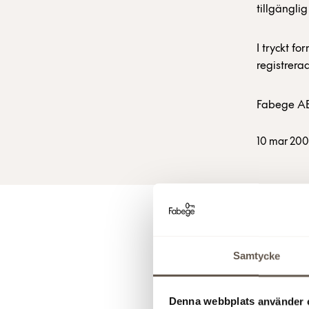
tillgängli
I tryckt f
registrera
Fabege AB
10 mar 200
För y
Samtycke
För ytterl
Denna webbplats använder 
Christian 