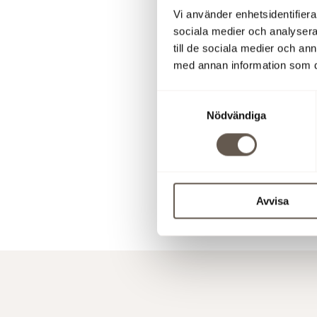
Vi använder enhetsidentifierar
Åsa Bergst
sociala medier och analysera 
till de sociala medier och a
Mats Berg,
med annan information som du 
Samtyckesval
Denna info
Nödvändiga
offentlig
med finans
den 10 ma
Ladda ner å
Avvisa