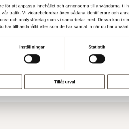
e för att anpassa innehållet och annonserna till användarna, tillh
röm, ekonomi- och finanschef, tel 08-555 148 29, 070-666 13 8
vår trafik. Vi vidarebefordrar även sådana identifierare och anna
nnons- och analysföretag som vi samarbetar med. Dessa kan i sin
 informationschef, tel 08-555 148 20, 0733-87 18 20
har tillhandahållit eller som de har samlat in när du har använt 
rmation är sådan som Fabege AB (publ) kan vara skyldigt att
Inställningar
Statistik
göra enligt lagen om värdepappersmarknaden och/eller lag om
iella instrument. Informationen lämnades för offentliggörande
rs 2009.
rsredovisningen (PDF)
Tillåt urval