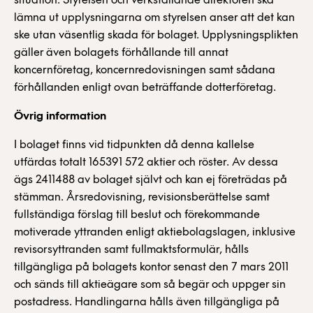
situation. Styrelsen och verkställande direktören ska
lämna ut upplysningarna om styrelsen anser att det kan
ske utan väsentlig skada för bolaget. Upplysningsplikten
gäller även bolagets förhållande till annat
koncernföretag, koncernredovisningen samt sådana
förhållanden enligt ovan beträffande dotterföretag.
Övrig information
I bolaget finns vid tidpunkten då denna kallelse
utfärdas totalt 165391 572 aktier och röster. Av dessa
ägs 2411488 av bolaget självt och kan ej företrädas på
stämman. Årsredovisning, revisionsberättelse samt
fullständiga förslag till beslut och förekommande
motiverade yttranden enligt aktiebolagslagen, inklusive
revisorsyttranden samt fullmaktsformulär, hålls
tillgängliga på bolagets kontor senast den 7 mars 2011
och sänds till aktieägare som så begär och uppger sin
postadress. Handlingarna hålls även tillgängliga på