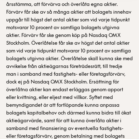
årsstämma, att förvärva och överlåta egna aktier.
Förvärv får ske av så många aktier att bolagets innehav
uppgår till högst det antal aktier som vid varje tidpunkt
motsvarar 10 procent av samtliga bolagets utgivna
aktier. Förvärv får ske genom köp på Nasdaq OMX
Stockholm. Överlåtelse får ske av högst det antal aktier
som vid varje tidpunkt motsvarar 10 procent av samtliga
bolagets utgivna aktier. Överlåtelse skall kunna ske med
avvikelse från aktieägarnas företrädesrätt, till tredje
man i samband med fastighets- eller företagsförvärv,
dock ej på Nasdaq OMX Stockholm. Ersättning för
överlåtna aktier kan endast erläggas genom apport
eller kvittning, eller eljest med villkor. Syftet med
bemyndigandet är att fortlöpande kunna anpassa
bolagets kapitalbehov och därmed kunna bidra till ökat
aktieägarvärde, samt för att kunna överlåta aktier i
samband med finansiering av eventuella fastighets-
eller företagsförvärv, genom betalning med bolagets