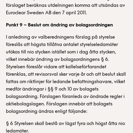
förslaget beräknas utdelningen komma att utsändas av
Euroclear Sweden AB den 7 april 2011.
Punkt 9
–
Beslut om ändring av bolagsordningen
I anledning av valberedningens förslag på styrelse
föreslås att högsta tillåtna antalet styrelseledamöter
utökas till nio stycken istället som i dag åtta stycken,
vilket innebär ändring av bolagsordningens § 6.
Styrelsen föreslår vidare att kallelseförfarandet
förenklas, att revisorsval sker varje år och att beslut skall
fattas om riktlinjer för ledande befattningshavare, vilket
medför ändringar i §§ 9 och 10 av bolagets
bolagsordning. Förslagen föranleds av ändrade regler i
aktiebolagslagen. Förslagen innebär att bolagets
bolagsordning ändras enligt följande:
§ 6 Styrelsen skall bestå av lägst fyra och högst åtta nio
ledamöter.