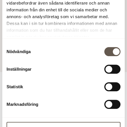
vidarebefordrar även sådana identifierare och annan
–Den starka fastighetsmarknaden sätter press på
information från din enhet till de sociala medier och
avkastningskraven, och jag är övertygad om att vi inom
annons- och analysföretag som vi samarbetar med.
kort kommer att se rekordnivåer, säger Christian
Dessa kan i sin tur kombinera informationen med annan
Hermelin, VD Fabege.
information som du har tillhandahållit eller som de har
samlat in när du har använt deras tjänster.
Fabege AB (publ)
Samtyckesval
Nödvändiga
23 apr 2015 08:02
Inställningar
För ytterligare information
Statistik
Marknadsföring
Christian Hermelin, VD, tel 08-555 148 25, 0733-87 18 25
Åsa Bergström, vVD, ekonomi- och finanschef, tel 08-
555 148 29, 070-666 13 80