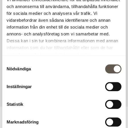
och annonserna till användarna, tillhandahålla funktioner
- Den starka marknaden och våra engagerade
för sociala medier och analysera vår trafik. Vi
medarbetares insatser bidrog till den mycket goda
vidarebefordrar även sådana identifierare och annan
resultatutvecklingen. Samtidigt som den globala oron
information från din enhet till de sociala medier och
fortsätter att hålla räntorna på en låg nivå ser den
annons- och analysföretag som vi samarbetar med.
svenska marknaden ut att stå stark även under det
Dessa kan i sin tur kombinera informationen med annan
kommande året. Det gör att jag ser att förutsättningarna
information som du har tillhandahållit eller som de har
är goda för att leverera ett starkt resultat också 2016,
samlat in när du har använt deras tjänster.
säger Christian Hermelin, VD Fabege.
Samtyckesval
Nödvändiga
Fabege AB (publ)
Inställningar
4 feb 2016 11:02
Statistik
För ytterligare information
Marknadsföring