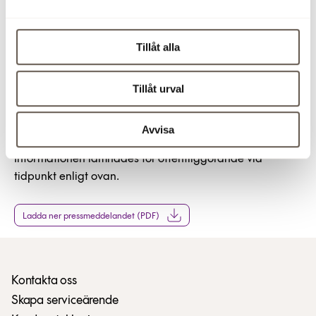
Christian Hermelin, VD, Fabege, tel 08-555 148 25,
0733-87 18 25
Tillåt alla
Åsa Bergström, vVD och ekonomi- och finanschef, tel 08-
555 148 29, 0706-66 13 80
Tillåt urval
Denna information är sådan som Fabege AB (publ) ska
offentliggöra enligt lagen om värdepappersmarknaden
Avvisa
och/eller lag om handel med finansiella instrument.
Informationen lämnades för offentliggörande vid
tidpunkt enligt ovan.
Ladda ner pressmeddelandet (PDF)
Kontakta oss
Skapa serviceärende