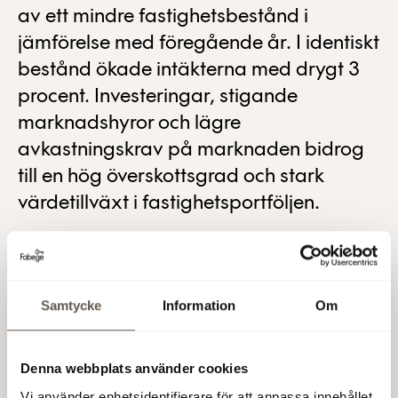
av ett mindre fastighetsbestånd i
jämförelse med föregående år. I identiskt
bestånd ökade intäkterna med drygt 3
procent. Investeringar, stigande
marknadshyror och lägre
avkastningskrav på marknaden bidrog
till en hög överskottsgrad och stark
värdetillväxt i fastighetsportföljen.
Ett stabilt kassaflöde och mycket stark värdetillväxt
både i förvaltningsportföljen och genom
projektutvecklingen bidrog till det goda resultatet.
Samtycke
Information
Om
Substanstillväxten, EPRA NAV ökade med 20 kr under
året och landade på 115 kr per aktie. Nettouthyrningen
uppgick till 74 Mkr och omförhandlingarna gav en
Denna webbplats använder cookies
ökning av hyresvärdet med 12 procent i omförhandlade
kontrakt.
Vi använder enhetsidentifierare för att anpassa innehållet