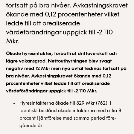
fortsatt på bra nivåer. Avkastnings­kravet
ökande med 0,12 procentenheter vilket
ledde till att oreali­serade
värdeförändringar uppgick till -2 110
Mkr.
Ökade hyresintäkter, förbättrat driftöverskott och
lägre vakansgrad. Nettouthyrningen blev svagt
negativ med 12 Mkr men nya avtal tecknas fortsatt på
bra nivåer. Avkastnings
kravet ökande med 0,12
procentenheter vilket ledde till att oreali
serade
värdeförändringar uppgick till -2 110 Mkr.
Hyresintäkterna ökade till 829 Mkr (762). I
identiskt bestånd ökade intäkterna med cirka 8
procent i jämförelse med samma period före­
gående år