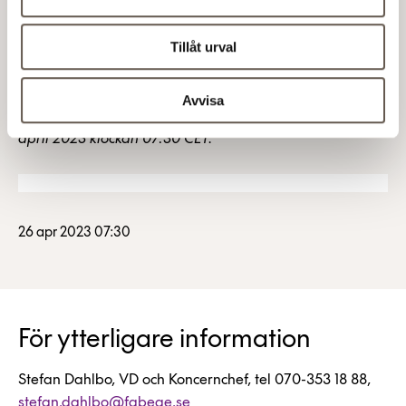
Denna information är sådan information som Fabege AB
(publ) är skyldigt att offentliggöra enligt EU:s
Tillåt urval
marknadsmissbruksförordning (596/2014).
Informationen lämnades, genom ovanstående
Avvisa
kontaktpersons försorg, för offentliggörande den 26
april 2023 klockan 07:30 CET.
26 apr 2023 07:30
För ytterligare information
Stefan Dahlbo, VD och Koncernchef, tel 070-353 18 88,
stefan.dahlbo@fabege.se