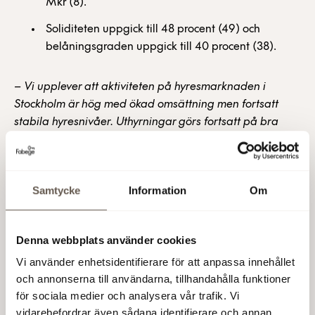
Mkr (8).
Soliditeten uppgick till 48 procent (49) och
belåningsgraden uppgick till 40 procent (38).
–
Vi upplever att aktiviteten på hyresmarknaden i
Stockholm är hög med ökad omsättning men fortsatt
stabila hyresnivåer. Uthyrningar görs fortsatt på bra
nivåer men indexuppräkningen från årsskiftet förväntas
begränsa framtida potential vid omförhandlingar, säger
Stefan Dahlbo, VD.
Samtycke
Information
Om
–
Under början på året har hyresintäkterna och
driftöverskottet ökat, samtidigt som de stigande
räntorna medfört högre finansieringskostnader och
Denna webbplats använder cookies
stigande avkastningskrav i värderingarna. Vår portfölj
Vi använder enhetsidentifierare för att anpassa innehållet
av moderna fastigheter i attraktiva lägen samt en bra
och annonserna till användarna, tillhandahålla funktioner
tillgång på kapital ger oss stabilitet och möjlighet att ta
för sociala medier och analysera vår trafik. Vi
oss an de utmaningar och möjligheter som marknaden
vidarebefordrar även sådana identifierare och annan