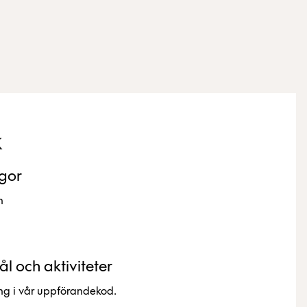
k
ågor
n
 och aktiviteter
ing i vår uppförandekod.