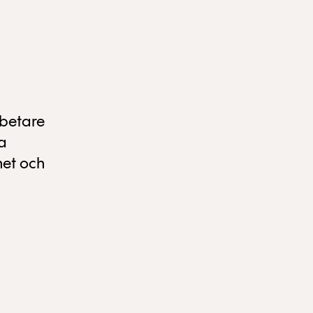
betare
a
het och