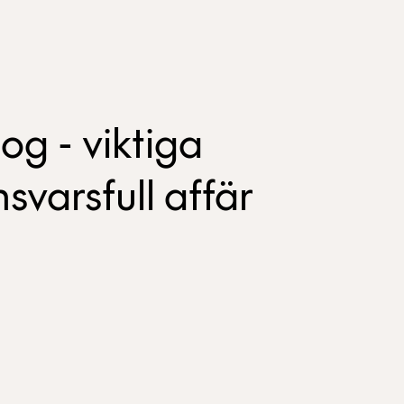
og - viktiga
svarsfull affär