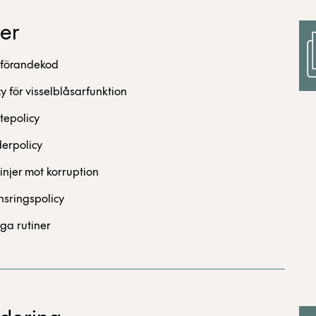
yer
förandekod
cy för visselblåsarfunktion
tepolicy
derpolicy
linjer mot korruption
sringspolicy
ga rutiner