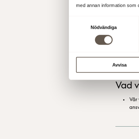
med annan information som du 
Samtyckesval
Nödvändiga
Påver
Geno
Avvisa
Vad v
Vår 
ans