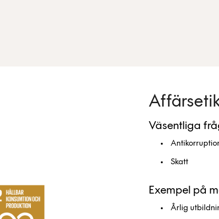
Affärseti
Väsentliga fr
Antikorruptio
Skatt
Exempel på mål
Årlig utbildn