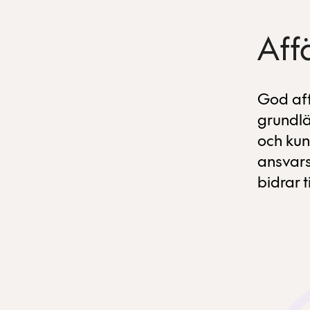
Aff
God aff
grundlä
och kun
ansvars
bidrar t