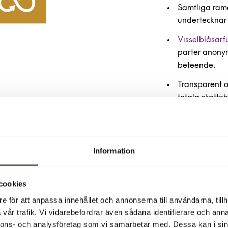
Samtliga rama
undertecknar 
Visselblåsarf
parter anonym
beteende.
Transparent 
totala skatte
Information
tandarder
cookies
 205:
Antikorruption
e för att anpassa innehållet och annonserna till användarna, tillh
 207:
Skatt
vår trafik. Vi vidarebefordrar även sådana identifierare och anna
nnons- och analysföretag som vi samarbetar med. Dessa kan i sin