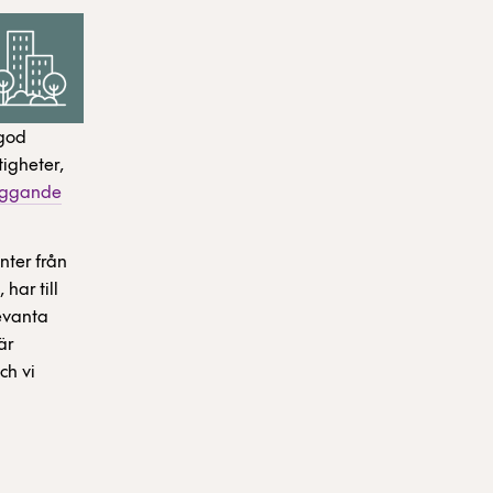
 god
tigheter,
äggande
nter från
har till
evanta
är
ch vi