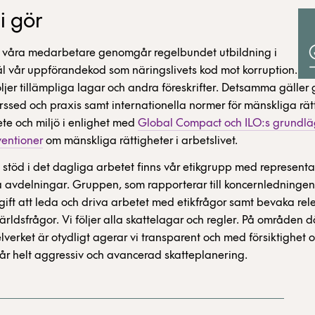
i gör
 våra medarbetare genomgår regelbundet utbildning i
l vår uppförandekod som näringslivets kod mot korruption.
öljer tillämpliga lagar och andra föreskrifter. Detsamma gäller
rssed och praxis samt internationella normer för mänskliga rät
te och miljö i enlighet med
Global Compact och ILO:s grundl
entioner
om mänskliga rättigheter i arbetslivet.
stöd i det dagliga arbetet finns vår etikgrupp med representa
a avdelningar. Gruppen, som rapporterar till koncernledningen, 
ift att leda och driva arbetet med etikfrågor samt bevaka rel
rldsfrågor. Vi följer alla skattelagar och regler. På områden d
lverket är otydligt agerar vi transparent och med försiktighet o
år helt aggressiv och avancerad skatteplanering.