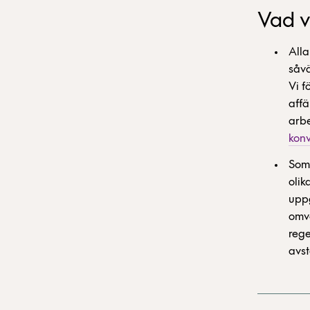
Vad v
Alla
såvä
Vi f
affä
arbe
konv
Som 
olik
uppg
omvä
rege
avst