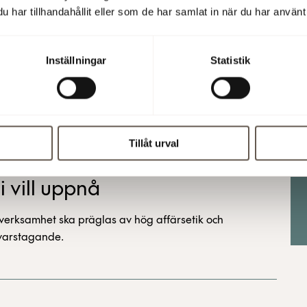
har tillhandahållit eller som de har samlat in när du har använt 
Inställningar
Statistik
kan i värdekedjan
m god affärsetik främjar vi hållbar och rättvis konkurrens.
Tillåt urval
i vill uppnå
verksamhet ska präglas av hög affärsetik och
varstagande.