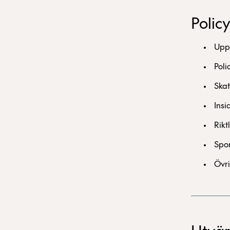
Polic
Upp
Poli
Skat
Insi
Rikt
Spon
Övri