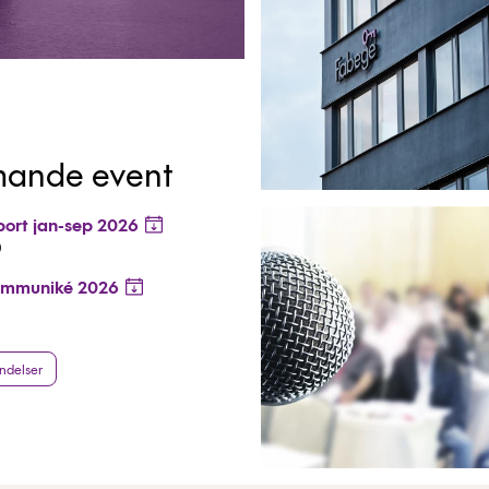
ande event
port jan-sep 2026
0
ommuniké 2026
ndelser