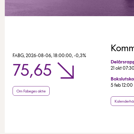
Komm
FABG,
2026-08-06, 18:00:00
,
-0,3%
Delårsrap
75,65
21 okt 07:3
Bokslutsk
5 feb 12:00
Om Fabeges aktie
Kalenderhä