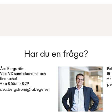
Har du en fråga?
Åsa Bergström
Pe
Vice VD samt ekonomi- och
IR
finanschef
+4
+46 8 555 148 29
pe
asa.bergstrom@fabege.se