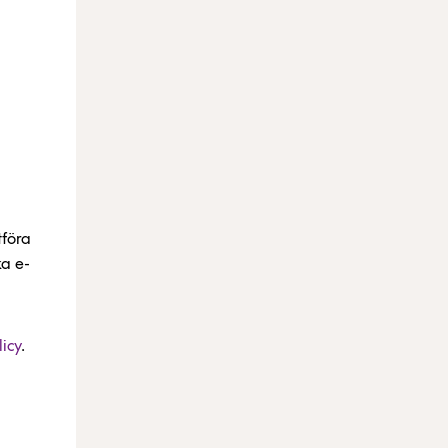
tföra
ka e-
icy
.