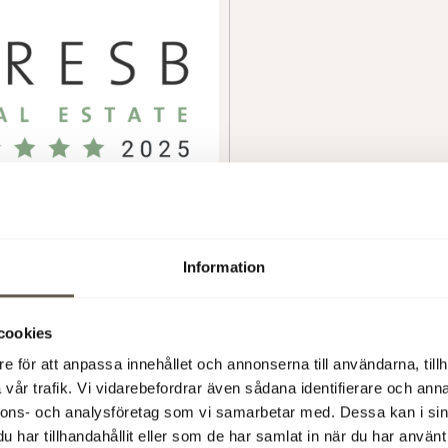
nom kontor i GRESB 2025
Baa2 Stable Outlook
5 stjärnor och toppar GRESB
Investment Grade från Moody
 1 inom kontor bland noterade
Information
med geografisk
frågan i
, effektiv
cookies
bilitet och en stabil
e för att anpassa innehållet och annonserna till användarna, tillh
ärde för våra ägare och
vår trafik. Vi vidarebefordrar även sådana identifierare och anna
nnons- och analysföretag som vi samarbetar med. Dessa kan i sin
har tillhandahållit eller som de har samlat in när du har använt 