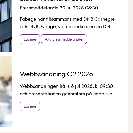
Pressmeddelande 20 jul 2026 08:30
Fabege har tillsammans med DNB Carnegie
och DNB Sverige, via moderkoncernen DNB
Bank ASA, tecknat avtal om en förlängd och
Läs mer
Alla pressmeddelanden
utökad förhyrning i kvarteret Bocken på
Regeringsgatan i Stockholm. Genom avtalet
samlas DNB Carnegie Investment Bank,
Carnegie Fonder och Montrose tillsammans
med DNB Sverige under samma tak i
Webbsändning Q2 2026
centrala Stockholm.
Webbsändningen hålls 6 jul 2026, kl 09:30
och presentationen genomförs på engelska.
Läs mer