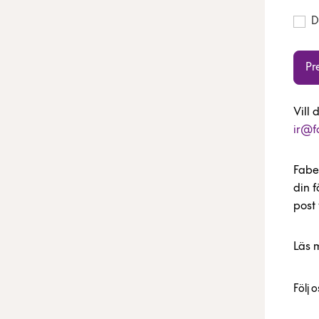
D
Pr
Vill 
ir@f
Fabe
din 
post 
Läs 
Följ 