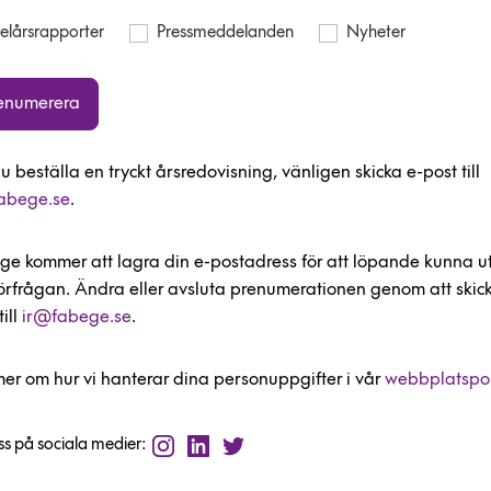
elårsrapporter
Pressmeddelanden
Nyheter
enumerera
du beställa en tryckt årsredovisning, vänligen skicka e-post till
abege.se
.
ge kommer att lagra din e-postadress för att löpande kunna u
förfrågan. Ändra eller avsluta prenumerationen genom att skic
till
ir@fabege.se
.
mer om hur vi hanterar dina personuppgifter i vår
webbplatspol
oss på sociala medier: