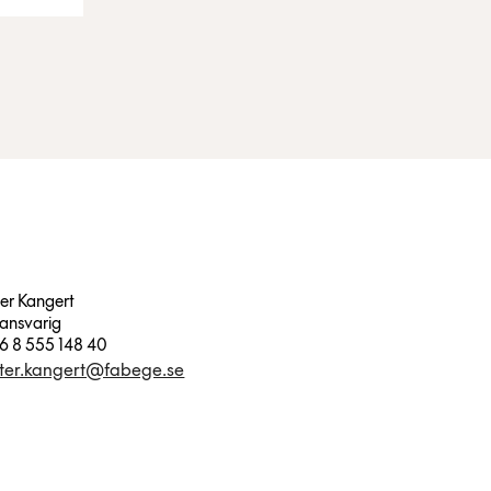
ter Kangert
-ansvarig
6 8 555 148 40
ter.kangert@fabege.se