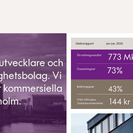
utvecklare och
ighetsbolag. Vi
ar kommersiella
holm.