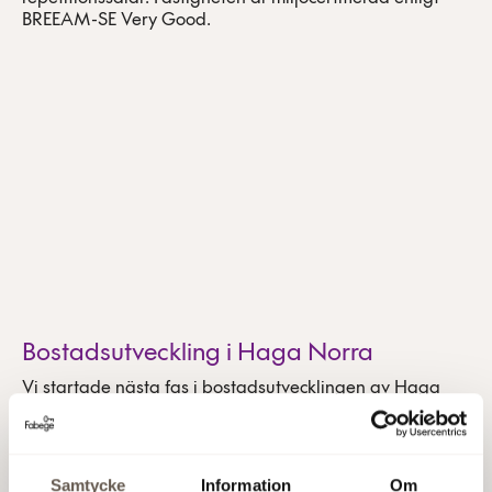
BREEAM-SE Very Good.
Bostadsutveckling i Haga Norra
Vi startade nästa fas i bostadsutvecklingen av Haga
Norra i Solna. Projektet omfattar totalt 288 bostäder
varav 160 bostadsrättslägenheter, 50 ägarlägenheter
och 78 hyresrätter som kommer Svanencertifieras.
Inflyttning beräknas till våren 2025 för de första
Samtycke
Information
Om