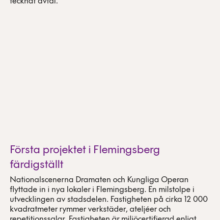
tecknat avtal.
Första projektet i Flemingsberg
färdigställt
Nationalscenerna Dramaten och Kungliga Operan
flyttade in i nya lokaler i Flemingsberg. En milstolpe i
utvecklingen av stadsdelen. Fastigheten på cirka 12 000
kvadratmeter rymmer verkstäder, ateljéer och
repetitionssalar. Fastigheten är miljöcertifierad enligt