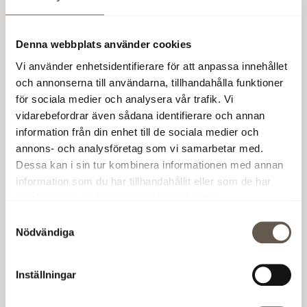
lägenheterna.
Denna webbplats använder cookies
Vi använder enhetsidentifierare för att anpassa innehållet
och annonserna till användarna, tillhandahålla funktioner
för sociala medier och analysera vår trafik. Vi
vidarebefordrar även sådana identifierare och annan
information från din enhet till de sociala medier och
annons- och analysföretag som vi samarbetar med.
Dessa kan i sin tur kombinera informationen med annan
information som du har tillhandahållit eller som de har
samlat in när du har använt deras tjänster.
Nytt kontor i Haga Norra
Samtyckesval
Nödvändiga
Projektet Ackordet 1 på 27 000 kvm har färdigställts och
de första kunderna har flyttat in. Fastigheten är
miljöcertifierad med BREEAM-SE på högsta nivån
Outstanding vilket är väldigt ovanligt att uppnå. Hela
Inställningar
fasaden består av återbrukat tegel. Största hyresgäster
är JM och Coor.