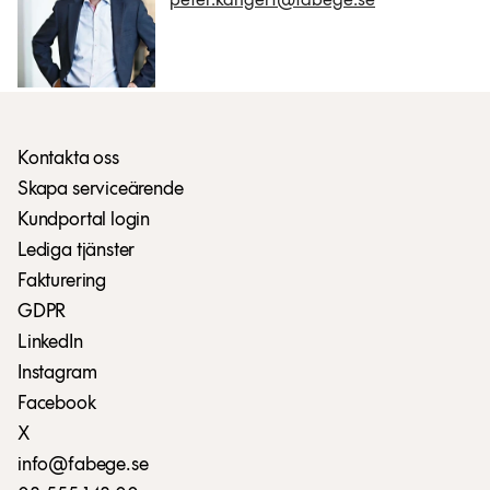
peter.kangert@fabege.se
Kontakta oss
Skapa serviceärende
Kundportal login
Lediga tjänster
Fakturering
GDPR
LinkedIn
Instagram
Facebook
X
info@fabege.se