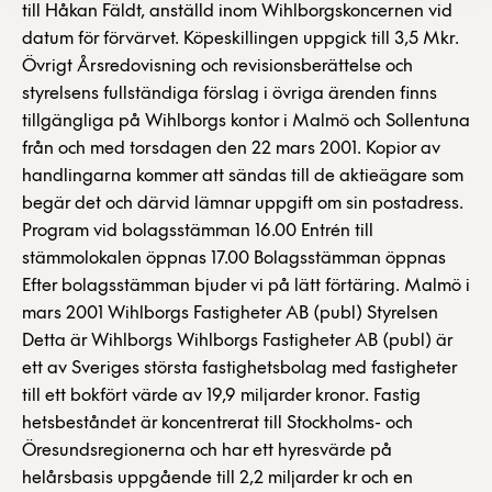
till Håkan Fäldt, anställd inom Wihlborgskoncernen vid
datum för förvärvet. Köpeskillingen uppgick till 3,5 Mkr.
Övrigt Årsredovisning och revisionsberättelse och
styrelsens fullständiga förslag i övriga ärenden finns
tillgängliga på Wihlborgs kontor i Malmö och Sollentuna
från och med torsdagen den 22 mars 2001. Kopior av
handlingarna kommer att sändas till de aktieägare som
begär det och därvid lämnar uppgift om sin postadress.
Program vid bolagsstämman 16.00 Entrén till
stämmolokalen öppnas 17.00 Bolagsstämman öppnas
Efter bolagsstämman bjuder vi på lätt förtäring. Malmö i
mars 2001 Wihlborgs Fastigheter AB (publ) Styrelsen
Detta är Wihlborgs Wihlborgs Fastigheter AB (publ) är
ett av Sveriges största fastighetsbolag med fastigheter
till ett bokfört värde av 19,9 miljarder kronor. Fastig
hetsbeståndet är koncentrerat till Stockholms- och
Öresundsregionerna och har ett hyresvärde på
helårsbasis uppgående till 2,2 miljarder kr och en