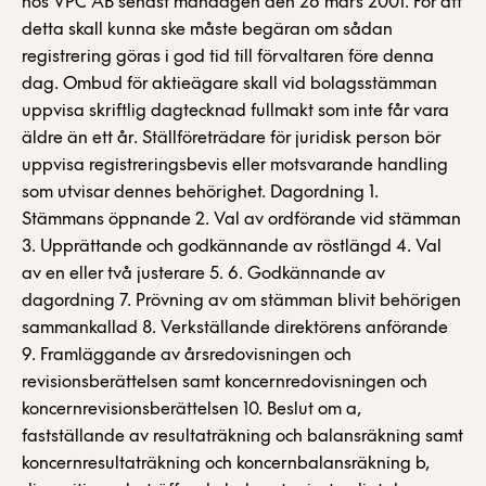
hos VPC AB senast måndagen den 26 mars 2001. För att
detta skall kunna ske måste begäran om sådan
registrering göras i god tid till förvaltaren före denna
dag. Ombud för aktieägare skall vid bolagsstämman
uppvisa skriftlig dagtecknad fullmakt som inte får vara
äldre än ett år. Ställföreträdare för juridisk person bör
uppvisa registreringsbevis eller motsvarande handling
som utvisar dennes behörighet. Dagordning 1.
Stämmans öppnande 2. Val av ordförande vid stämman
3. Upprättande och godkännande av röstlängd 4. Val
av en eller två justerare 5. 6. Godkännande av
dagordning 7. Prövning av om stämman blivit behörigen
sammankallad 8. Verkställande direktörens anförande
9. Framläggande av årsredovisningen och
revisionsberättelsen samt koncernredovisningen och
koncernrevisionsberättelsen 10. Beslut om a,
fastställande av resultaträkning och balansräkning samt
koncernresultaträkning och koncernbalansräkning b,