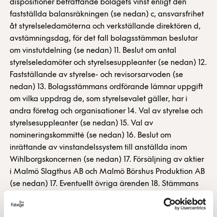
dispositioner beträffande bolagets vinst enligt den
fastställda balansräkningen (se nedan) c, ansvarsfrihet
åt styrelseledamöterna och verkställande direktören d,
avstämningsdag, för det fall bolagsstämman beslutar
om vinstutdelning (se nedan) 11. Beslut om antal
styrelseledamöter och styrelsesuppleanter (se nedan) 12.
Fastställande av styrelse- och revisorsarvoden (se
nedan) 13. Bolagsstämmans ordförande lämnar uppgift
om vilka uppdrag de, som styrelsevalet gäller, har i
andra företag och organisationer 14. Val av styrelse och
styrelsesuppleanter (se nedan) 15. Val av
nomineringskommitté (se nedan) 16. Beslut om
inrättande av vinstandelssystem till anställda inom
Wihlborgskoncernen (se nedan) 17. Försäljning av aktier
i Malmö Slagthus AB och Malmö Börshus Produktion AB
(se nedan) 17. Eventuellt övriga ärenden 18. Stämmans
avslutning Förslag till beslut Utdelning, punkt 9 b och d
Styrelsen föreslår bolagsstämman att utdelning för år