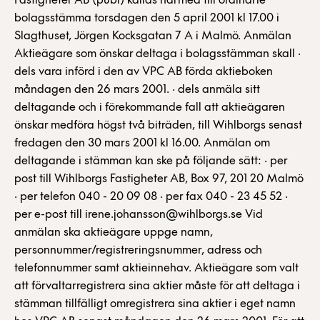
Fastigheter AB (publ) kallas härmed till ordinarie
bolagsstämma torsdagen den 5 april 2001 kl 17.00 i
Slagthuset, Jörgen Kocksgatan 7 A i Malmö. Anmälan
Aktieägare som önskar deltaga i bolagsstämman skall ·
dels vara införd i den av VPC AB förda aktieboken
måndagen den 26 mars 2001. · dels anmäla sitt
deltagande och i förekommande fall att aktieägaren
önskar medföra högst två biträden, till Wihlborgs senast
fredagen den 30 mars 2001 kl 16.00. Anmälan om
deltagande i stämman kan ske på följande sätt: · per
post till Wihlborgs Fastigheter AB, Box 97, 201 20 Malmö
· per telefon 040 - 20 09 08 · per fax 040 - 23 45 52 ·
per e-post till irene.johansson@wihlborgs.se Vid
anmälan ska aktieägare uppge namn,
personnummer/registreringsnummer, adress och
telefonnummer samt aktieinnehav. Aktieägare som valt
att förvaltarregistrera sina aktier måste för att deltaga i
stämman tillfälligt omregistrera sina aktier i eget namn