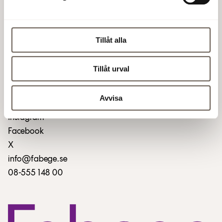
Kontakta oss
Skapa serviceärende
Tillåt alla
Kundportal login
Lediga tjänster
Tillåt urval
Fakturering
GDPR
Avvisa
LinkedIn
Instagram
Facebook
X
info@fabege.se
08-555 148 00