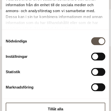
information från din enhet till de sociala medier och
annons- och analysföretag som vi samarbetar med.
Dessa kan i sin tur kombinera informationen med annan
För ytterligare information
information som du har tillhandahållit eller som de har
samlat in när du har använt deras tjänster.
Samtyckesval
Ladda ner pressmeddelandet (PDF)
Nödvändiga
Inställningar
Kontakta oss
Skapa serviceärende
Statistik
Kundportal login
Lediga tjänster
Marknadsföring
Fakturering
GDPR
LinkedIn
Tillåt alla
Instagram