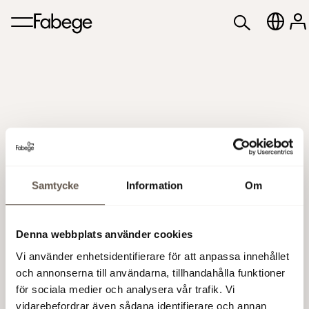
Flaggningsmeddelande
Samtycke
Information
Om
Fabege AB (publ) har avyttrat hela sitt innehav om 2
Denna webbplats använder cookies
434 997 aktier i Connecta AB, motsvarande 23,4 % av
bolagets kapital och röster. Fabege AB (publ)
Vi använder enhetsidentifierare för att anpassa innehållet
och annonserna till användarna, tillhandahålla funktioner
för sociala medier och analysera vår trafik. Vi
8 nov 2005 11:47
vidarebefordrar även sådana identifierare och annan