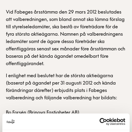
Vid Fabeges årsstämma den 29 mars 2012 beslutades
att valberedningen, som bland annat ska lämna förslag
till styrelseledamöter, ska bestå av företrädare för de
fyra största aktieägarna. Namnen på valberedningens
ledamöter samt de ägare dessa företräder ska
offentliggöras senast sex månader före årsstämman och
baseras på det kända ägandet omedelbart före
offentliggörandet.
I enlighet med beslutet har de största aktieägarna
(baserat på ägandet per 31 augusti 2012 och kända
förändringar därefter) erbjudits plats i Fabeges
valberedning och följande valberedning har bildats:
Bo Forsén (Brinova Fastigheter AB)
Mats Qviberg (Investment AB Öresund)
Eva Gottfridsdotter-Nilsson (Länsförsäkringar