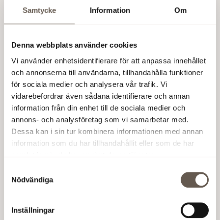
fondförvaltning)
Samtycke
Information
Om
Gustaf Colliander (Cohen & Steers)
Valberedningen representerar tillsammans cirka 28
Denna webbplats använder cookies
procent av rösterna i Fabege.
Vi använder enhetsidentifierare för att anpassa innehållet
och annonserna till användarna, tillhandahålla funktioner
Årsstämman kommer att hållas i Stockholm den 21
för sociala medier och analysera vår trafik. Vi
mars 2013
.
vidarebefordrar även sådana identifierare och annan
information från din enhet till de sociala medier och
Aktieägare som önskar lämna förslag till
annons- och analysföretag som vi samarbetar med.
valberedningen kan göra detta via e-post till
Dessa kan i sin tur kombinera informationen med annan
nominatingcommittee@fabege.se
eller brev till Fabege
information som du har tillhandahållit eller som de har
AB, Valberedningen, Box 730, 169 27 Solna.
samlat in när du har använt deras tjänster.
Samtyckesval
Fabege AB (publ)
Nödvändiga
Denna information är sådan som Fabege AB (publ) kan
Inställningar