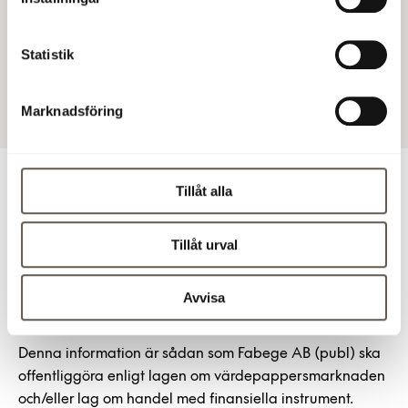
resultatet.”- säger Christian Hermelin, VD Fabege.
Fabege AB (publ)
Statistik
4 feb 2016 11:00
Marknadsföring
Tillåt alla
För ytterligare information
Tillåt urval
Christian Hermelin, VD, tel 08-555 148 25, 0733-87 18 25
Åsa Bergström, vVD, ekonomi- och finanschef, tel 08-
Avvisa
555 148 29, 070-666 13 80
Denna information är sådan som Fabege AB (publ) ska
offentliggöra enligt lagen om värdepappersmarknaden
och/eller lag om handel med finansiella instrument.