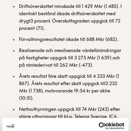
Driftsöverskottet minskade till 1 429 Mkr (1 485). I
identiskt bestånd ökade driftsöverskottet med
drygt3 procent. Överskottsgraden uppgick till 72
procent (71).
Förvaltningsresultatet ökade till 688 Mkr (682).
Realiserade och orealiserade värdeförändringar
på fastigheter uppgick till 3 273 Mkr (1 639) och
på räntederivat till 262 Mkr (-473).
Årets resultat före skatt uppgick till 4 233 Mkr (1
867). Årets resultat efter skatt uppgick till3 232
Mkr (1 738), motsvarande 19:54 kr per aktie
(10:51).
Nettouthyrningen uppgick till 74 Mkr (243) efter
större uthyrningar till bl.a. Telenor Sverige, ICA,
KPMG och SBAB samt flera