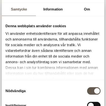
förvaltningsuthyrningar. Hyresnivåerna
iomförhandlade avtal ökade med i genomsnitt 12
Samtycke
Information
Om
procent.
Soliditeten uppgick till 39procent (38) och
Denna webbplats använder cookies
belåningsgraden uppgick till 52 procent (60).
Vi använder enhetsidentifierare för att anpassa innehållet
Styrelsen föreslår en utdelning om 3:50 kr per
och annonserna till användarna, tillhandahålla funktioner
aktie (3:25).
för sociala medier och analysera vår trafik. Vi
vidarebefordrar även sådana identifierare och annan
Fabege levererar rekordresultat
information från din enhet till de sociala medier och
annons- och analysföretag som vi samarbetar med.
”Fabege har haft kapacitet och drivkraft att ta vara på
Dessa kan i sin tur kombinera informationen med annan
de goda marknadsförutsättningarna. Vi har successivt
information som du har tillhandahållit eller som de har
under året omförhandlat hyror på allt högre nivåer, vi
samlat in när du har använt deras tjänster.
har tecknat avtal med nya kunder och vi har fortsatt
Samtyckesval
arbetat med effektiviseringar i förvaltningen och med
Nödvändiga
våra värdeskapande projekt. Genom detta har vi
bäddat för den starka värdetillväxt vi nu ser i
Inställningar