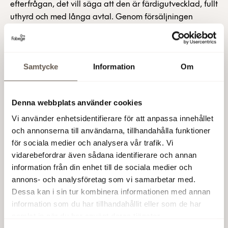
efterfrågan, det vill säga att den är färdigutvecklad, fullt
uthyrd och med långa avtal. Genom försäljningen
skapar vi utrymme för fler värdeskapande investeringar.
Jag är nöjd med denna affär som är helt i linje med vår
långsiktiga strategi och samtidigt glad över förtroendet
Samtycke
Information
Om
att fortsätta förvalta fastigheten och ta hand om
relationerna med kunderna, kommenterar Klaus Hansen
Vikström, vVD och affärsutvecklingschef på Fabege.
Denna webbplats använder cookies
Fabege AB (publ)
Vi använder enhetsidentifierare för att anpassa innehållet
och annonserna till användarna, tillhandahålla funktioner
Denna information är sådan information som Fabege AB
för sociala medier och analysera vår trafik. Vi
är skyldigt att offentliggöra enligt EU:s
vidarebefordrar även sådana identifierare och annan
marknadsmissbruksförordning. Informationen lämnades,
information från din enhet till de sociala medier och
genom ovanstående kontaktpersons försorg, för
annons- och analysföretag som vi samarbetar med.
offentliggörande den 17 november 2016 kl. 07:50 CET.
Dessa kan i sin tur kombinera informationen med annan
information som du har tillhandahållit eller som de har
17 nov 2016 07:50
samlat in när du har använt deras tjänster.