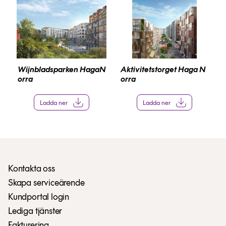
Wijnbladsparken HagaN
Aktivitetstorget Haga N
orra
orra
Ladda ner
Ladda ner
Kontakta oss
Skapa serviceärende
Kundportal login
Lediga tjänster
Fakturering