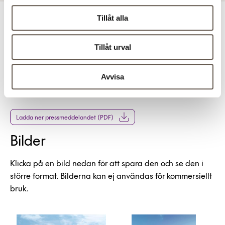
Tillåt alla
För ytterligare information
Tillåt urval
Christian Hermelin, VD, tel: 08-555 148 25, 0733-87 18
25
Avvisa
Klaus Hansen Vikström, vVD och chef affärsutveckling,
tel 08-555 148 74, 070-239 34 81
Ladda ner pressmeddelandet (PDF)
Bilder
Klicka på en bild nedan för att spara den och se den i
större format. Bilderna kan ej användas för kommersiellt
bruk.