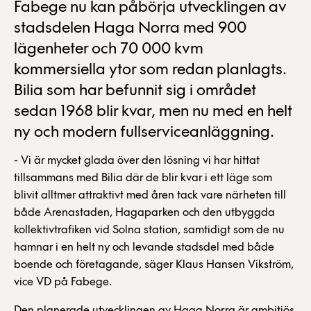
Fabege nu kan påbörja utvecklingen av
stadsdelen Haga Norra med 900
lägenheter och 70 000 kvm
kommersiella ytor som redan planlagts.
Bilia som har befunnit sig i området
sedan 1968 blir kvar, men nu med en helt
ny och modern fullserviceanläggning.
- Vi är mycket glada över den lösning vi har hittat
tillsammans med Bilia där de blir kvar i ett läge som
blivit alltmer attraktivt med åren tack vare närheten till
både Arenastaden, Hagaparken och den utbyggda
kollektivtrafiken vid Solna station, samtidigt som de nu
hamnar i en helt ny och levande stadsdel med både
boende och företagande, säger Klaus Hansen Vikström,
vice VD på Fabege.
Den planerade utvecklingen av Haga Norra är ambitiös