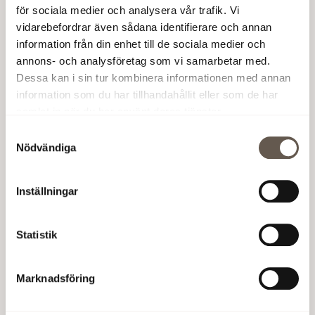
byggrätterna på fastigheten. Den sammantagna
för sociala medier och analysera vår trafik. Vi
effekten uppgår i dagsläget till ca 700 Mkr och kommer
vidarebefordrar även sådana identifierare och annan
att redovisas som en orealiserad värdeförändring i
information från din enhet till de sociala medier och
tredje kvartalet.
annons- och analysföretag som vi samarbetar med.
Dessa kan i sin tur kombinera informationen med annan
Fabege AB (publ)
information som du har tillhandahållit eller som de har
samlat in när du har använt deras tjänster.
Se även:
www.haganorra.se
Samtyckesval
Denna information är sådan information som Fabege AB
Nödvändiga
är skyldigt att offentliggöra enligt EU:s
marknadsmissbruksförordning och lagen om
Inställningar
värdepappersmarknaden. Informationen lämnades,
genom ovanstående kontaktpersons försorg, för
offentliggörande den 29 september 2017 kl. 16.00 CE
T.
Statistik
29 sep 2017 16:00
Marknadsföring