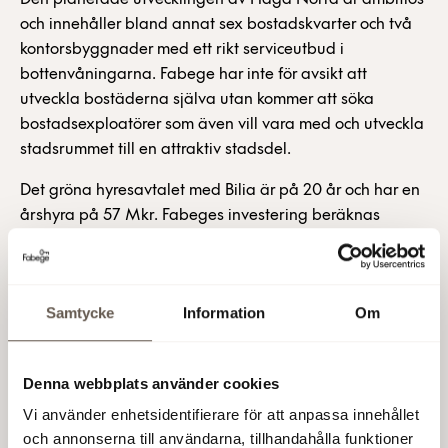
och innehåller bland annat sex bostadskvarter och två
kontorsbyggnader med ett rikt serviceutbud i
bottenvåningarna. Fabege har inte för avsikt att
utveckla bostäderna själva utan kommer att söka
bostadsexploatörer som även vill vara med och utveckla
stadsrummet till en attraktiv stadsdel.
Det gröna hyresavtalet med Bilia är på 20 år och har en
årshyra på 57 Mkr. Fabeges investering beräknas
uppgår till cirka 1,1 Mdkr inklusive ett evakuerings- och
investeringsbidrag till Bilia. Det nya kontoret och
anläggningen beräknas stå klar 2020 och innebär att
Samtycke
Information
Om
Bilia lämnar sitt kontor hos Fabege på Dalvägen i
Arenastaden. Den totala nettouthyrningseffekten för
Fabege uppgår till 30 Mkr.
Denna webbplats använder cookies
Då byggrätterna nu frigörs för försäljning och
Vi använder enhetsidentifierare för att anpassa innehållet
exploatering kommer Fabege att värdera upp
och annonserna till användarna, tillhandahålla funktioner